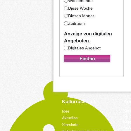
Wochenende
Diese Woche
Diesen Monat
Zeitraum
Anzeige von digitalen
Angeboten:
Digitales Angebot
Kulturrucksack
Kon
Koor
Idee
bei 
Aktuelles
Küpp
Standorte
428