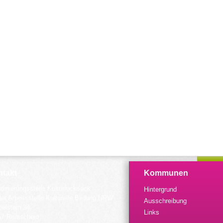
takt
Kommunen
dinierungsstelle Kulturrucksack
Hintergrund
der Arbeitsstelle Kulturelle Bildung NRW
Ausschreibung
elstein 34
Links
57 Remscheid