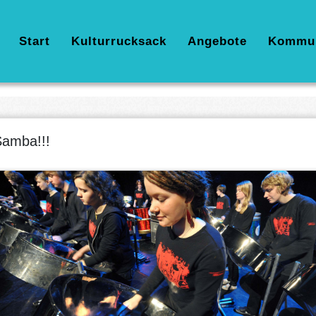
Hauptnavigation
Start
Kulturrucksack
Angebote
Kommu
amba!!!