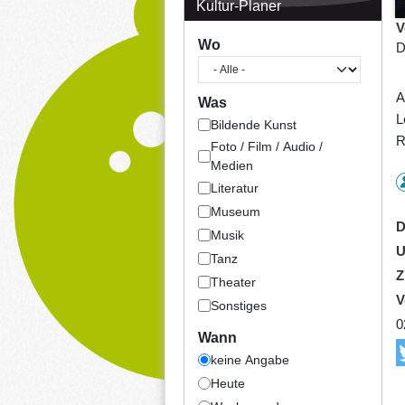
Kultur-Planer
V
Wo
D
A
Was
L
Bildende Kunst
R
Foto / Film / Audio /
Medien
Literatur
Museum
D
Musik
U
Tanz
Z
Theater
V
Sonstiges
0
Wann
keine Angabe
Heute