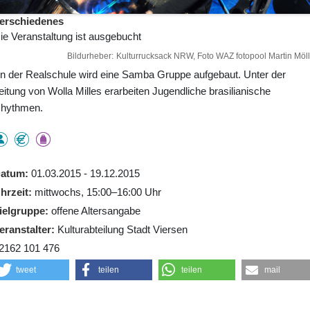
erschiedenes
ie Veranstaltung ist ausgebucht
Bildurheber
Kulturrucksack NRW, Foto WAZ fotopool Martin Möll
n der Realschule wird eine Samba Gruppe aufgebaut. Unter der
eitung von Wolla Milles erarbeiten Jugendliche brasilianische
hythmen.
atum
01.03.2015 - 19.12.2015
hrzeit
mittwochs, 15:00–16:00 Uhr
ielgruppe
offene Altersangabe
eranstalter
Kulturabteilung Stadt Viersen
2162 101 476
tweet
teilen
teilen
mail