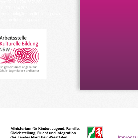
fon: 02191 794 367/-368
 02191 794 205
urrucksack@kulturellebildung-nrw.de
kulturellebildung-nrw.de
Impress