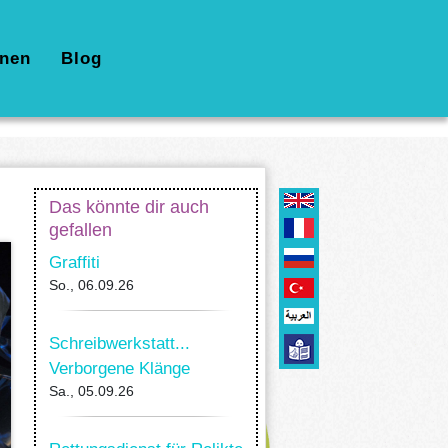
nen
Blog
Das könnte dir auch
gefallen
Graffiti
So., 06.09.26
Schreibwerkstatt...
Verborgene Klänge
Sa., 05.09.26