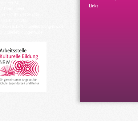
elstein 34
Links
57 Remscheid
fon: 02191 794 367/-368
 02191 794 205
urrucksack@kulturellebildung-nrw.de
kulturellebildung-nrw.de