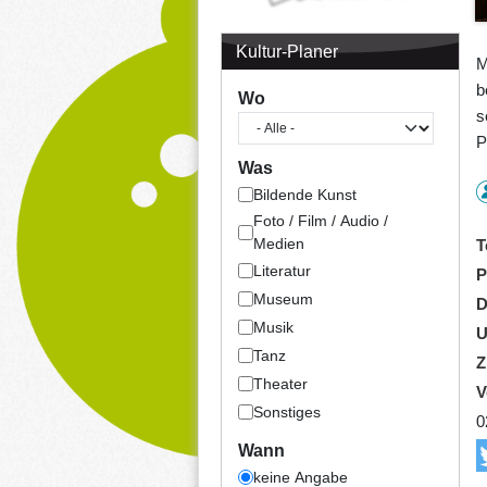
Kultur-Planer
M
b
Wo
s
P
Was
Bildende Kunst
Foto / Film / Audio /
Medien
T
Literatur
P
Museum
D
Musik
U
Tanz
Z
Theater
V
Sonstiges
0
Wann
keine Angabe