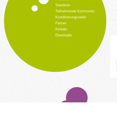
Küpp
Standorte
428
Teilnehmende Kommunen
Tele
Koordinierungsstelle
Fax:
kult
Partner
www.
Kontakt
Downloads