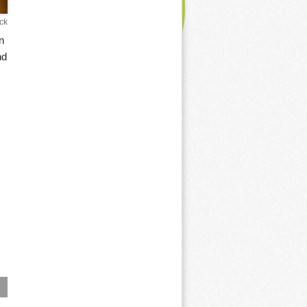
ck
n
nd