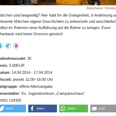
Bildurheber
thinksto
ärchen sind langweilig? Hier habt Ihr die Gelegenheit, in Anlehnung a
ekannte Märchen eigene Geschichten zu entwickeln und anschließe
elbst im Rahmen einer Aufführung auf die Bühne zu bringen. Eurer
hantasie sind keine Grenzen gesetzt!
eilnehmerzahl
35
reis
5.00EUR
atum
14.04.2014 - 17.04.2014
hrzeit
jeweils 11:00–16:00 Uhr
ielgruppe
offene Altersangabe
eranstalter
Ev. Jugendzentrum „Campanushaus"
2452 134395
tweet
teilen
teilen
mail