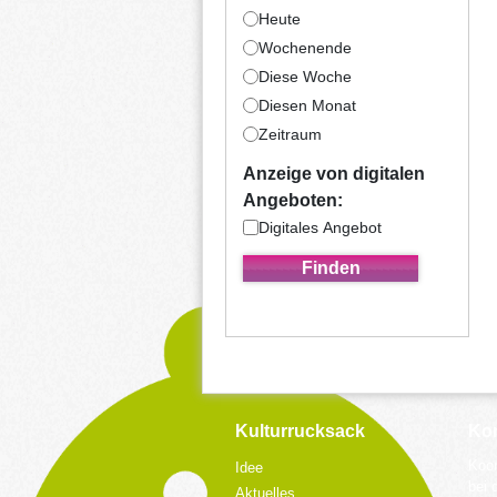
Heute
Wochenende
Diese Woche
Diesen Monat
Zeitraum
Anzeige von digitalen
Angeboten:
Digitales Angebot
Kulturrucksack
Kon
Koor
Idee
bei 
Aktuelles