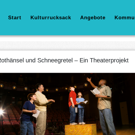
Hauptnavigation
Start
Kulturrucksack
Angebote
Kommu
othänsel und Schneegretel – Ein Theaterprojekt