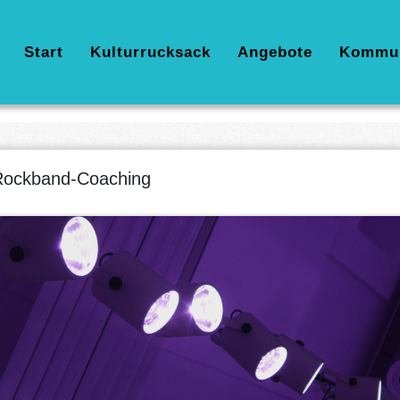
Hauptnavigation
Start
Kulturrucksack
Angebote
Kommu
Rockband-Coaching