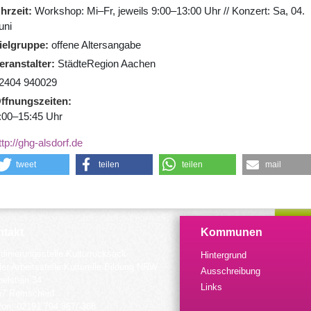
hrzeit
Workshop: Mi–Fr, jeweils 9:00–13:00 Uhr // Konzert: Sa, 04.
uni
ielgruppe
offene Altersangabe
eranstalter
StädteRegion Aachen
2404 940029
ffnungszeiten
:00–15:45 Uhr
ttp://ghg-alsdorf.de
tweet
teilen
teilen
mail
takt
Kommunen
dinierungsstelle Kulturrucksack
Hintergrund
der Arbeitsstelle Kulturelle Bildung NRW
Ausschreibung
elstein 34
Links
57 Remscheid
fon: 02191 794 367/-368