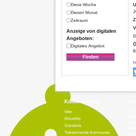
Diese Woche
U
J
Diesen Monat
Z
Zeitraum
V
Anzeige von digitalen
0
Angeboten:
Ö
Digitales Angebot
8
h
Kulturrucksack
Kon
Koor
Idee
bei 
Aktuelles
Küpp
Standorte
428
Teilnehmende Kommunen
Tele