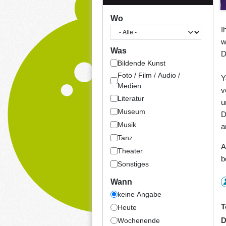
Wo
I
w
Was
D
Bildende Kunst
Foto / Film / Audio /
Y
Medien
v
Literatur
u
Museum
D
Musik
a
Tanz
A
Theater
b
Sonstiges
Wann
keine Angabe
T
Heute
D
Wochenende