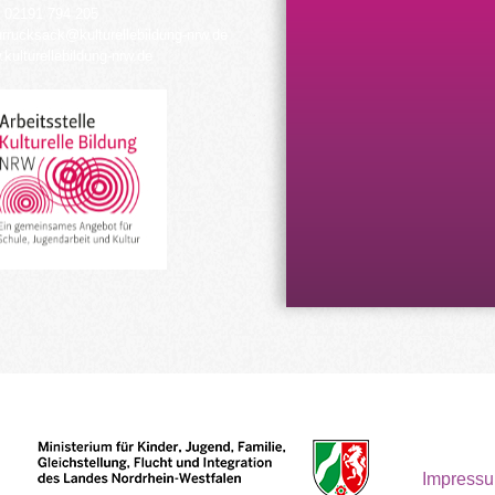
 02191 794 205
urrucksack@kulturellebildung-nrw.de
kulturellebildung-nrw.de
Impress