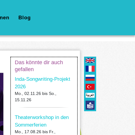
nen
Blog
Das könnte dir auch
gefallen
Inda-Songwriting-Projekt
2026
Mo., 02.11.26
bis
So.,
15.11.26
Theaterworkshop in den
Sommerferien
Mo., 17.08.26
bis
Fr.,