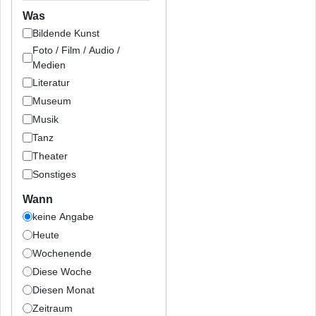
Was
Bildende Kunst
Foto / Film / Audio /
Medien
Literatur
Museum
Musik
Tanz
Theater
Sonstiges
Wann
keine Angabe
Heute
Wochenende
Diese Woche
Diesen Monat
Zeitraum