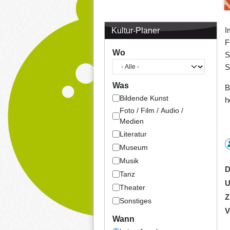
I
Kultur-Planer
F
Wo
S
S
Was
B
Bildende Kunst
h
Foto / Film / Audio /
Medien
Literatur
Museum
Musik
D
Tanz
U
Theater
Z
Sonstiges
V
Wann