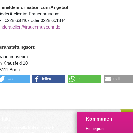
nmeldeinformation zum Angebot
inderAtelier im Frauenmuseum
el. 0228 638467 oder 0228 691344
inderatelier@frauenmuseum.de
eranstaltungsort:
rauenmuseum
m Krausfeld 10
3111 Bonn
tweet
teilen
teilen
mail
takt
Kommunen
dinierungsstelle Kulturrucksack
Hintergrund