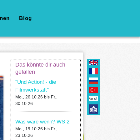
nen
Blog
Das könnte dir auch
gefallen
"Und Action! - die
Filmwerkstatt"
Mo., 26.10.26
bis
Fr.,
30.10.26
Was wäre wenn? WS 2
Mo., 19.10.26
bis
Fr.,
23.10.26