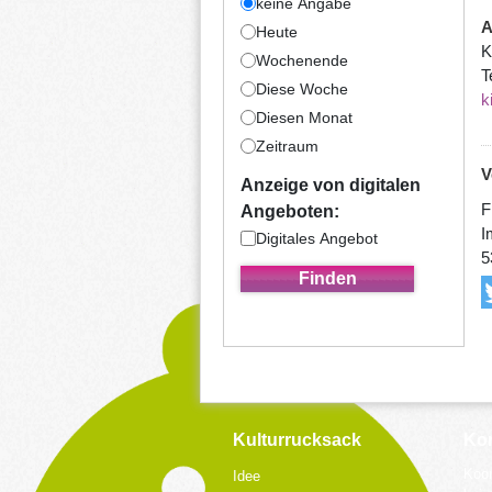
keine Angabe
A
Heute
K
Wochenende
T
Diese Woche
k
Diesen Monat
Zeitraum
V
Anzeige von digitalen
F
Angeboten:
I
Digitales Angebot
5
Kulturrucksack
Kon
Koor
Idee