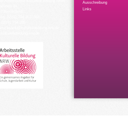
der Arbeitsstelle Kulturelle Bildung NRW
Ausschreibung
elstein 34
Links
57 Remscheid
fon: 02191 794 367/-368
 02191 794 205
urrucksack@kulturellebildung-nrw.de
kulturellebildung-nrw.de