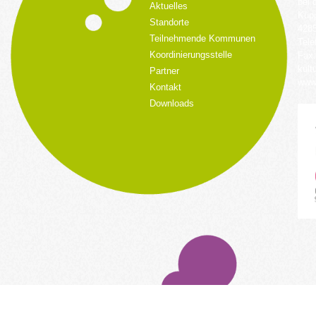
bei 
Aktuelles
Küpp
Standorte
428
Teilnehmende Kommunen
Tele
Koordinierungsstelle
Fax:
kult
Partner
www.
Kontakt
Downloads