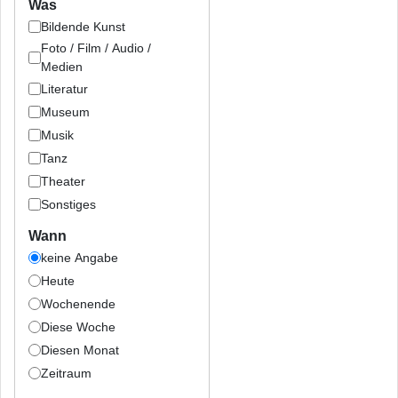
Was
Bildende Kunst
Foto / Film / Audio /
Medien
Literatur
Museum
Musik
Tanz
Theater
Sonstiges
Wann
keine Angabe
Heute
Wochenende
Diese Woche
Diesen Monat
Zeitraum