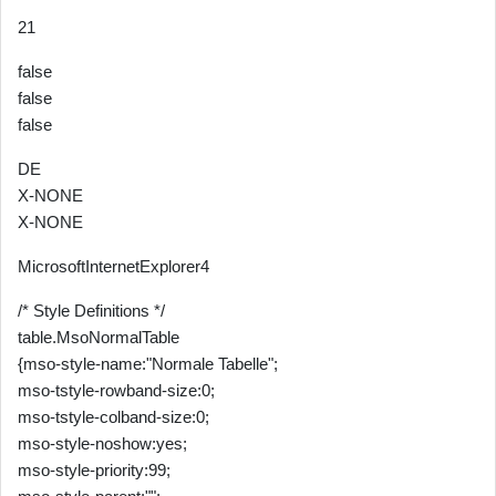
21
false
false
false
DE
X-NONE
X-NONE
MicrosoftInternetExplorer4
/* Style Definitions */
table.MsoNormalTable
{mso-style-name:"Normale Tabelle";
mso-tstyle-rowband-size:0;
mso-tstyle-colband-size:0;
mso-style-noshow:yes;
mso-style-priority:99;