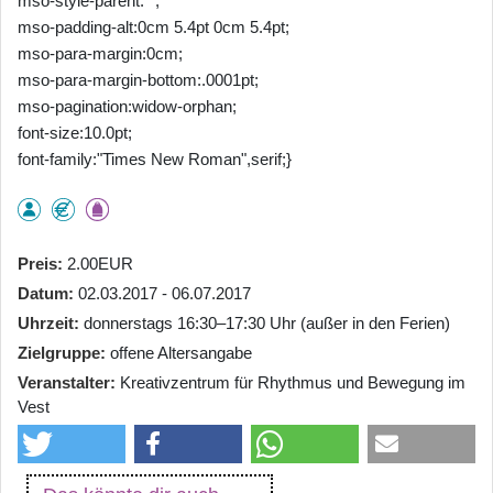
mso-style-parent:"";
mso-padding-alt:0cm 5.4pt 0cm 5.4pt;
mso-para-margin:0cm;
mso-para-margin-bottom:.0001pt;
mso-pagination:widow-orphan;
font-size:10.0pt;
font-family:"Times New Roman",serif;}
Preis
2.00EUR
Datum
02.03.2017 - 06.07.2017
Uhrzeit
donnerstags 16:30–17:30 Uhr (außer in den Ferien)
Zielgruppe
offene Altersangabe
Veranstalter
Kreativzentrum für Rhythmus und Bewegung im
Vest