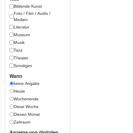
Bildende Kunst
Foto / Film / Audio /
Medien
Literatur
Museum
Musik
Tanz
Theater
Sonstiges
Wann
keine Angabe
Heute
Wochenende
Diese Woche
Diesen Monat
Zeitraum
Anzeige von digitalen