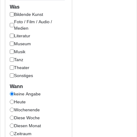
Was
Bildende Kunst
Foto / Film / Audio /
Medien
Literatur
Museum
Musik
Tanz
Theater
Sonstiges
Wann
keine Angabe
Heute
Wochenende
Diese Woche
Diesen Monat
Zeitraum