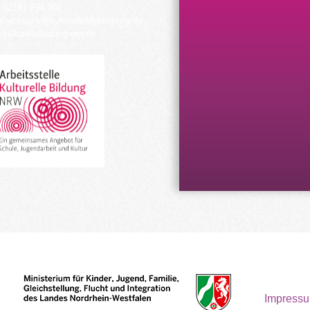
 02191 794 205
urrucksack@kulturellebildung-nrw.de
kulturellebildung-nrw.de
Impress