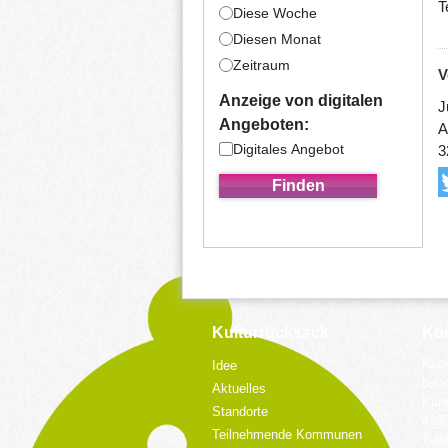
T
Diese Woche
Diesen Monat
Zeitraum
V
Anzeige von digitalen
J
Angeboten:
A
Digitales Angebot
3
Kulturrucksack
Kon
Koor
Idee
bei 
Aktuelles
Küpp
Standorte
428
Teilnehmende Kommunen
Tele