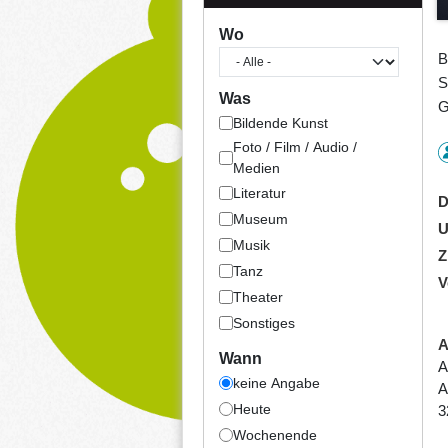
Wo
B
S
Was
G
Bildende Kunst
Foto / Film / Audio /
Medien
Literatur
D
Museum
U
Musik
Z
Tanz
V
Theater
Sonstiges
A
Wann
A
keine Angabe
A
Heute
3
Wochenende