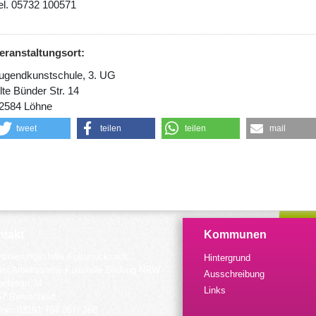
el. 05732 100571
eranstaltungsort:
ugendkunstschule, 3. UG
lte Bünder Str. 14
2584 Löhne
tweet
teilen
teilen
mail
takt
Kommunen
dinierungsstelle Kulturrucksack
Hintergrund
der Arbeitsstelle Kulturelle Bildung NRW
Ausschreibung
elstein 34
Links
57 Remscheid
fon: 02191 794 367/-368