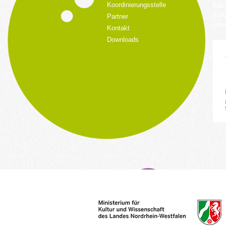
Koordinierungsstelle
Fax:
kult
Partner
www.
Kontakt
Downloads