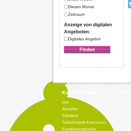
Diesen Monat
Zeitraum
Anzeige von digitalen
Angeboten:
Digitales Angebot
Kulturrucksack
Kon
Koor
Idee
bei 
Aktuelles
Küpp
Standorte
428
Teilnehmende Kommunen
Tele
Koordinierungsstelle
Fax: