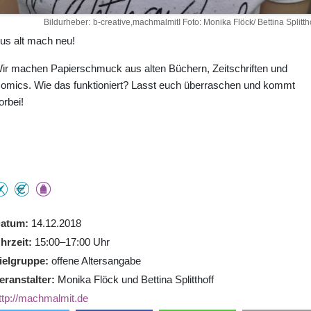
Bildurheber
b-creative,machmalmitI Foto: Monika Flöck/ Bettina Splittho
us alt mach neu!
ir machen Papierschmuck aus alten Büchern, Zeitschriften und
omics. Wie das funktioniert? Lasst euch überraschen und kommt
orbei!
atum
14.12.2018
hrzeit
15:00–17:00 Uhr
ielgruppe
offene Altersangabe
eranstalter
Monika Flöck und Bettina Splitthoff
ttp://machmalmit.de