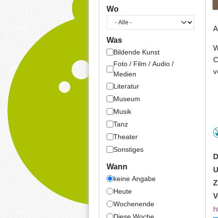
Wo
A
Was
W
Bildende Kunst
C
Foto / Film / Audio /
v
Medien
Literatur
Museum
Musik
Tanz
Theater
Sonstiges
D
Wann
U
keine Angabe
Z
Heute
V
Wochenende
h
Diese Woche