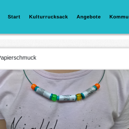
Hauptnavigation
Start
Kulturrucksack
Angebote
Kommu
apierschmuck