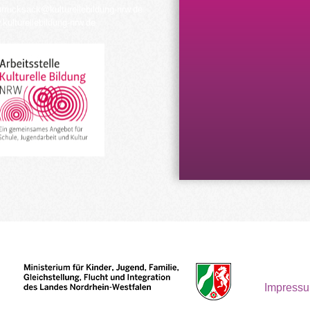
urrucksack@kulturellebildung-nrw.de
kulturellebildung-nrw.de
Impress