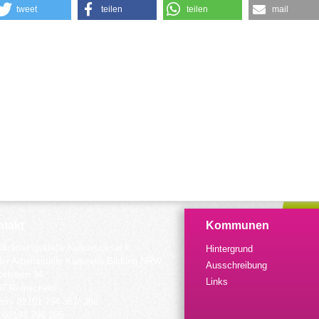
tweet
teilen
teilen
mail
takt
Kommunen
dinierungsstelle Kulturrucksack
Hintergrund
der Arbeitsstelle Kulturelle Bildung NRW
Ausschreibung
elstein 34
Links
57 Remscheid
fon: 02191 794 367/-368
 02191 794 205