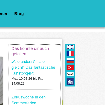
nen
Blog
Das könnte dir auch
gefallen
„Alle anders? - alle
gleich!“ Das fantastische
Kunstprojekt
Mo., 10.08.26
bis
Fr.,
14.08.26
Zirkuswoche in den
Sommerferien