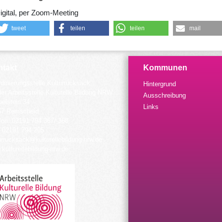
igital, per Zoom-Meeting
tweet
teilen
teilen
mail
takt
Kommunen
dinierungsstelle Kulturrucksack
Hintergrund
der Arbeitsstelle Kulturelle Bildung NRW
Ausschreibung
elstein 34
Links
57 Remscheid
fon: 02191 794 367/-368
 02191 794 205
urrucksack@kulturellebildung-nrw.de
kulturellebildung-nrw.de