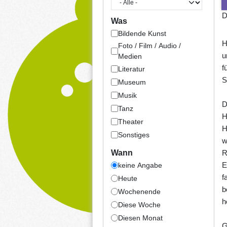
D
Was
Bildende Kunst
H
Foto / Film / Audio /
u
Medien
f
Literatur
S
Museum
Musik
D
Tanz
H
Theater
H
Sonstiges
w
R
Wann
E
keine Angabe
f
Heute
b
Wochenende
h
Diese Woche
Diesen Monat
G