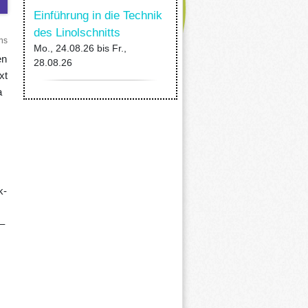
Einführung in die Technik
des Linolschnitts
ns
Mo., 24.08.26
bis
Fr.,
en
28.08.26
xt
a
k-
 –