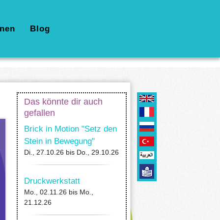
nen
Blog
!
Das könnte dir auch
gefallen
Brick in Motion "Setz den
Stein in Bewegung"
Di., 27.10.26
bis
Do., 29.10.26
Druckwerkstatt
Mo., 02.11.26
bis
Mo.,
21.12.26