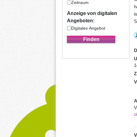
Zeitraum
h
Anzeige von digitalen
i
Angeboten:
S
Digitales Angebot
D
U
1
Z
V
A
V
o
V