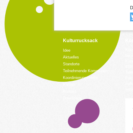
D
Kulturrucksack
Kon
Koor
Idee
bei 
Aktuelles
Küpp
Standorte
428
Teilnehmende Kommunen
Tele
Koordinierungsstelle
Fax:
kult
Partner
www.
Kontakt
Downloads