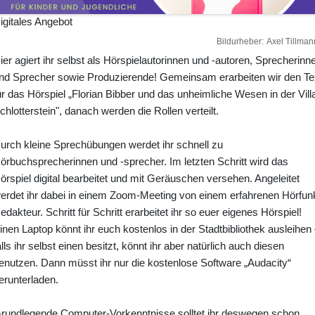
igitales Angebot
Bildurheber
Axel Tillman
ier agiert ihr selbst als Hörspielautorinnen und -autoren, Sprecherinn
nd Sprecher sowie Produzierende! Gemeinsam erarbeiten wir den Te
ür das Hörspiel „Florian Bibber und das unheimliche Wesen in der Vill
chlotterstein", danach werden die Rollen verteilt.
urch kleine Sprechübungen werdet ihr schnell zu
örbuchsprecherinnen und -sprecher. Im letzten Schritt wird das
örspiel digital bearbeitet und mit Geräuschen versehen. Angeleitet
erdet ihr dabei in einem Zoom-Meeting von einem erfahrenen Hörfun
edakteur. Schritt für Schritt erarbeitet ihr so euer eigenes Hörspiel!
inen Laptop könnt ihr euch kostenlos in der Stadtbibliothek ausleihen
alls ihr selbst einen besitzt, könnt ihr aber natürlich auch diesen
enutzen. Dann müsst ihr nur die kostenlose Software „Audacity“
erunterladen.
rundlegende Computer-Vorkenntnisse solltet ihr deswegen schon