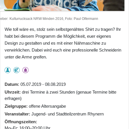
heber
Kulturrucksack NRW Minden 2016, Foto: Paul Olfermann
Wie toll wäre es, stolz sein selbstgenähtes Shirt zu tragen? Ihr
habt bei diesem Programm die Möglichkeit, euer eigenes
Design zu gestalten und es mit einer Nähmaschine zu
verwirklichen. Dabei wird euch eine professionelle Schneiderin
unter die Arme greifen.
Datum
05.07.2019 - 08.08.2019
Uhrzeit
drei Termine à zwei Stunden (genaue Termine bitte
erfragen)
Zielgruppe
offene Altersangabe
Veranstalter
Jugend- und Stadtteilzentrum Rhynern
Öffnungszeiten
Mo–Fr: 16:00–20:00 Uhr