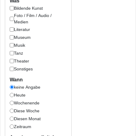
Was
Bildende Kunst
Foto / Film / Audio /
Medien
Literatur
Museum
Musik
Tanz
Theater
Sonstiges
Wann
keine Angabe
Heute
Wochenende
Diese Woche
Diesen Monat
Zeitraum