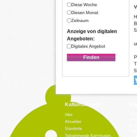
Diese Woche
V
Diesen Monat
H
Zeitraum
B
5
Anzeige von digitalen
Angeboten:
u
Digitales Angebot
P
T
5
Kulturrucksack
Kon
Koor
Idee
bei 
Aktuelles
Küpp
Standorte
428
Teilnehmende Kommunen