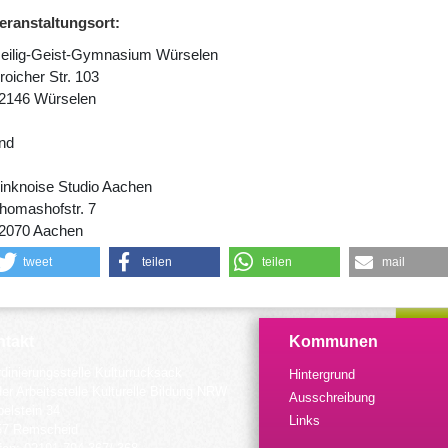
eranstaltungsort:
eilig-Geist-Gymnasium Würselen
roicher Str. 103
2146 Würselen
nd
inknoise Studio Aachen
homashofstr. 7
2070 Aachen
tweet
teilen
teilen
mail
takt
Kommunen
dinierungsstelle Kulturrucksack
Hintergrund
der Arbeitsstelle Kulturelle Bildung NRW
Ausschreibung
elstein 34
Links
57 Remscheid