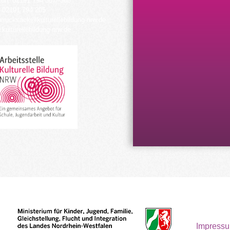
fon: 02191 794 367/-368
 02191 794 205
urrucksack@kulturellebildung-nrw.de
kulturellebildung-nrw.de
Impress