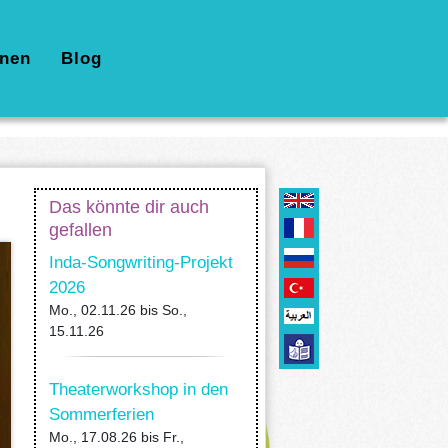
nen
Blog
Das könnte dir auch
gefallen
Inda-Songwriting-Projekt
2026
Mo., 02.11.26
bis
So.,
15.11.26
Theaterworkshop in den
Sommerferien
Mo., 17.08.26
bis
Fr.,