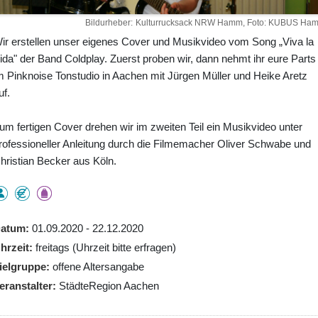
Bildurheber
Kulturrucksack NRW Hamm, Foto: KUBUS Ha
ir erstellen unser eigenes Cover und Musikvideo vom Song „Viva la
ida" der Band Coldplay. Zuerst proben wir, dann nehmt ihr eure Parts
m Pinknoise Tonstudio in Aachen mit Jürgen Müller und Heike Aretz
uf.
um fertigen Cover drehen wir im zweiten Teil ein Musikvideo unter
rofessioneller Anleitung durch die Filmemacher Oliver Schwabe und
hristian Becker aus Köln.
atum
01.09.2020 - 22.12.2020
hrzeit
freitags (Uhrzeit bitte erfragen)
ielgruppe
offene Altersangabe
eranstalter
StädteRegion Aachen