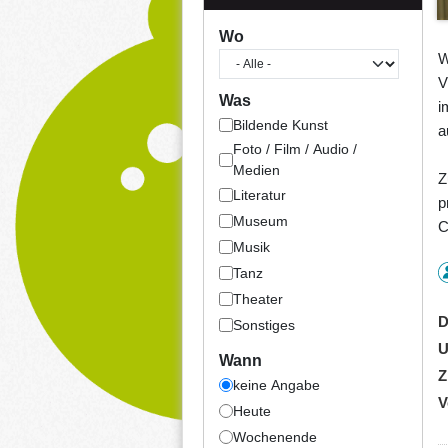
Wo
W
V
Was
i
Bildende Kunst
a
Foto / Film / Audio /
Medien
Z
Literatur
p
Museum
C
Musik
Tanz
Theater
D
Sonstiges
U
Wann
Z
keine Angabe
V
Heute
Wochenende