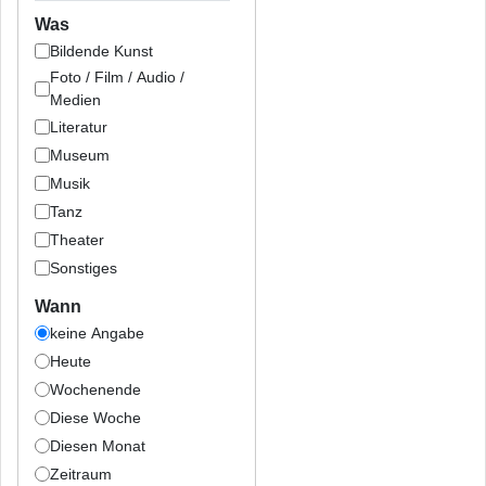
Was
Bildende Kunst
Foto / Film / Audio /
Medien
Literatur
Museum
Musik
Tanz
Theater
Sonstiges
Wann
keine Angabe
Heute
Wochenende
Diese Woche
Diesen Monat
Zeitraum