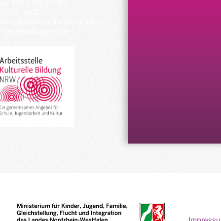
fon: 02191 794 367/-368
 02191 794 205
urrucksack@kulturellebildung-nrw.de
kulturellebildung-nrw.de
Impress