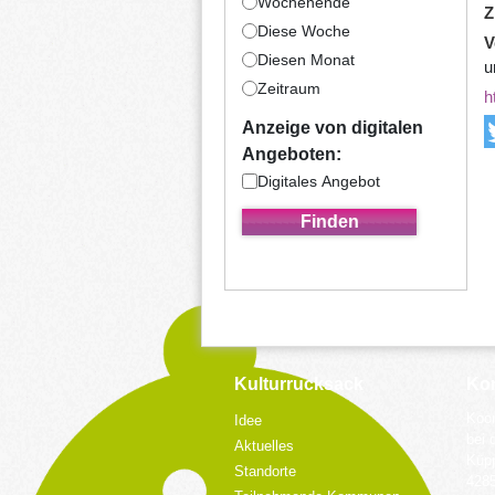
Wochenende
Z
Diese Woche
V
Diesen Monat
u
Zeitraum
h
Anzeige von digitalen
Angeboten:
Digitales Angebot
Kulturrucksack
Kon
Koor
Idee
bei 
Aktuelles
Küpp
Standorte
428