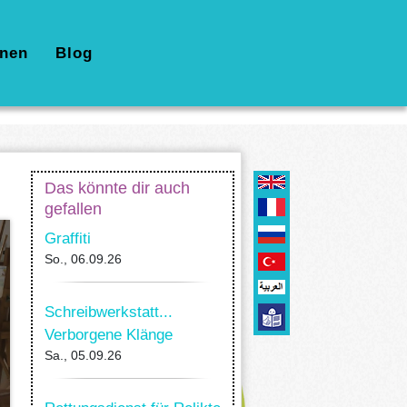
nen
Blog
Das könnte dir auch
gefallen
Graffiti
So., 06.09.26
Schreibwerkstatt...
Verborgene Klänge
Sa., 05.09.26