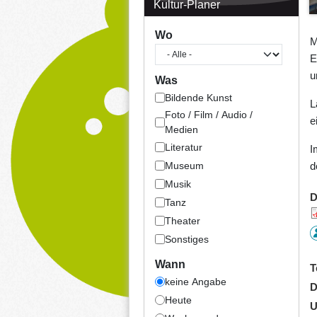
Kultur-Planer
Wo
M
E
u
Was
Bildende Kunst
L
Foto / Film / Audio /
e
Medien
Literatur
I
Museum
d
Musik
D
Tanz
Theater
Sonstiges
Wann
T
keine Angabe
D
Heute
U