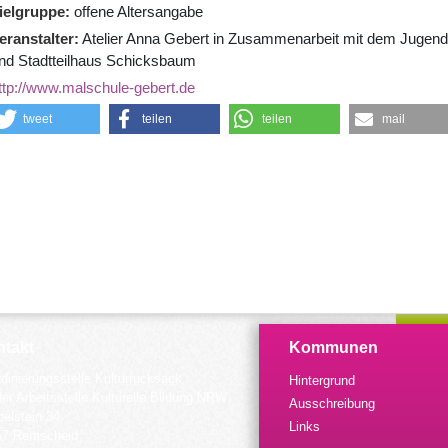
ielgruppe
offene Altersangabe
eranstalter
Atelier Anna Gebert in Zusammenarbeit mit dem Jugend
nd Stadtteilhaus Schicksbaum
ttp://www.malschule-gebert.de
tweet
teilen
teilen
mail
takt
Kommunen
dinierungsstelle Kulturrucksack
Hintergrund
der Arbeitsstelle Kulturelle Bildung NRW
Ausschreibung
elstein 34
Links
57 Remscheid