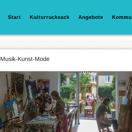
Hauptnavigation
Start
Kulturrucksack
Angebote
Kommu
Musik-Kunst-Mode