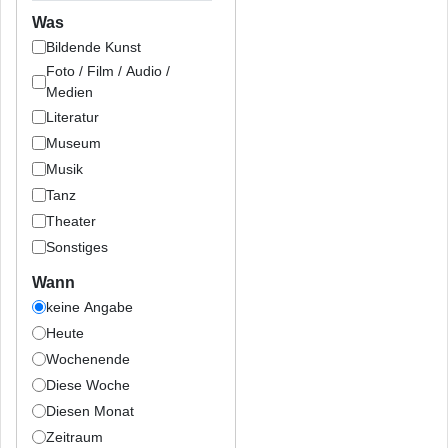
Was
Bildende Kunst
Foto / Film / Audio /
Medien
Literatur
Museum
Musik
Tanz
Theater
Sonstiges
Wann
keine Angabe
Heute
Wochenende
Diese Woche
Diesen Monat
Zeitraum