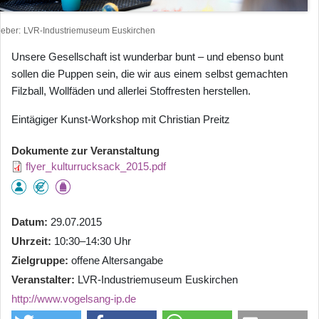
heber
LVR-Industriemuseum Euskirchen
Unsere Gesellschaft ist wunderbar bunt – und ebenso bunt
sollen die Puppen sein, die wir aus einem selbst gemachten
Filzball, Wollfäden und allerlei Stoffresten herstellen.
Eintägiger Kunst-Workshop mit Christian Preitz
Dokumente zur Veranstaltung
flyer_kulturrucksack_2015.pdf
Datum
29.07.2015
Uhrzeit
10:30–14:30 Uhr
Zielgruppe
offene Altersangabe
Veranstalter
LVR-Industriemuseum Euskirchen
http://www.vogelsang-ip.de