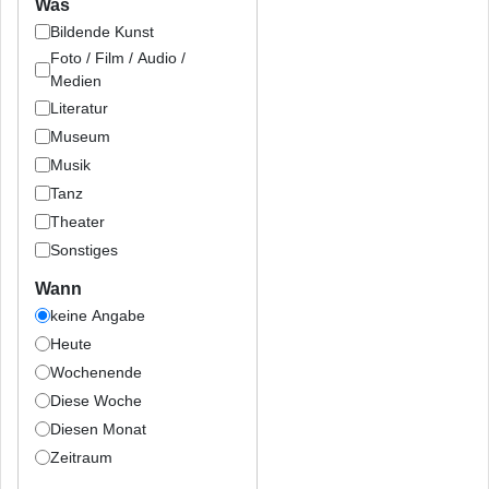
Was
Bildende Kunst
Foto / Film / Audio /
Medien
Literatur
Museum
Musik
Tanz
Theater
Sonstiges
Wann
keine Angabe
Heute
Wochenende
Diese Woche
Diesen Monat
Zeitraum