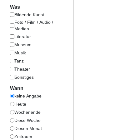
Was
Bildende Kunst
Foto / Film / Audio /
Medien
Literatur
Museum
Musik
Tanz
Theater
Sonstiges
Wann
keine Angabe
Heute
Wochenende
Diese Woche
Diesen Monat
Zeitraum