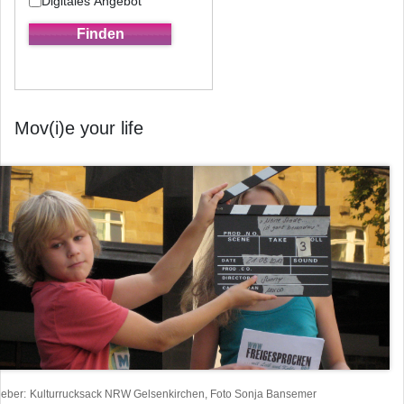
Digitales Angebot
Mov(i)e your life
heber
Kulturrucksack NRW Gelsenkirchen, Foto Sonja Bansemer