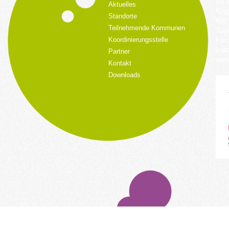
bei 
Aktuelles
Küpp
Standorte
428
Teilnehmende Kommunen
Tele
Koordinierungsstelle
Fax:
kult
Partner
www.
Kontakt
Downloads