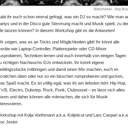
Bildurheber
Jörg Bra
abt ihr euch schon einmal gefragt, was ein DJ so macht? Wie man a
artys und in der Disco gute Stimmung macht und Musik spielt, zu de
lle tanzen können? In diesem Workshop gibt es die Antworten!
ir zeigen, was es an Tricks und Möglichkeiten gibt! Ihr könnt alle
eräte wie Laptop-Controller, Plattenspieler oder CD-Mixer
usprobieren, Techniken lernen und euch innerhalb von einigen Tagen
u richtigen Nachwuchs-DJs entwickeln. Ihr könnt eigene
ieblingsstücke mitbringen und damit einen Mix machen, euch im
cratchen üben oder nur so ein bisschen rumprobieren und gucken,
as Spaß macht. Es ist völlig egal, was ihr am liebsten hört: Hip Hop,
'n'B, Electro, Dubstep, Rock, Punk, Clubsound – es lässt sich alles
ixen und daher können alle mitmachen, die sich für Musik
nteressieren.
orkshop mit Kolja Vorthmann a.k.a. Koljeticut und Lars Caspari a.k.a
oc Jester