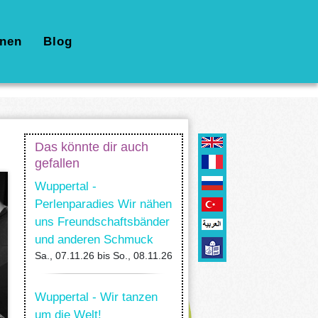
nen
Blog
Das könnte dir auch
gefallen
Wuppertal -
Perlenparadies Wir nähen
uns Freundschaftsbänder
und anderen Schmuck
Sa., 07.11.26
bis
So., 08.11.26
Wuppertal - Wir tanzen
um die Welt!