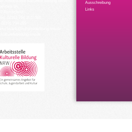
der Arbeitsstelle Kulturelle Bildung NRW
Ausschreibung
elstein 34
Links
57 Remscheid
fon: 02191 794 367/-368
 02191 794 205
urrucksack@kulturellebildung-nrw.de
kulturellebildung-nrw.de