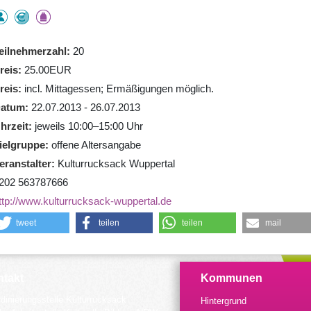
eilnehmerzahl
20
reis
25.00EUR
reis
incl. Mittagessen; Ermäßigungen möglich.
atum
22.07.2013 - 26.07.2013
hrzeit
jeweils 10:00–15:00 Uhr
ielgruppe
offene Altersangabe
eranstalter
Kulturrucksack Wuppertal
202 563787666
ttp://www.kulturrucksack-wuppertal.de
tweet
teilen
teilen
mail
takt
Kommunen
dinierungsstelle Kulturrucksack
Hintergrund