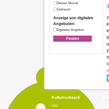
Diesen Monat
Zeitraum
T
Anzeige von digitalen
Angeboten:
P
Digitales Angebot
P
D
U
Z
V
0
h
Kulturrucksack
Kon
Koor
Idee