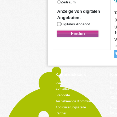
Zeitraum
Anzeige von digitalen
T
Angeboten:
D
Digitales Angebot
U
1
V
b
Kulturrucksack
Kon
Koor
Idee
bei 
Aktuelles
Küpp
Standorte
428
Teilnehmende Kommunen
Tele
Koordinierungsstelle
Fax:
kult
Partner