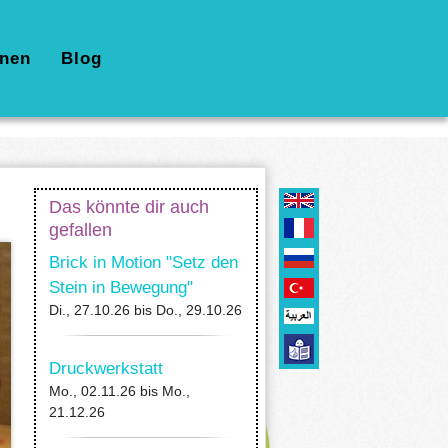
nen
Blog
Das könnte dir auch
gefallen
Brick in Motion "Setz den
Stein in Bewegung"
Di., 27.10.26
bis
Do., 29.10.26
Druckwerkstatt
Mo., 02.11.26
bis
Mo.,
21.12.26