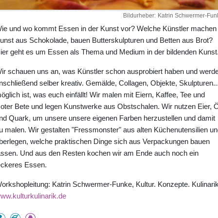
Bildurheber
Katrin Schwermer-Fun
ie und wo kommt Essen in der Kunst vor? Welche Künstler machen
unst aus Schokolade, bauen Butterskulpturen und Betten aus Brot?
ier geht es um Essen als Thema und Medium in der bildenden Kunst
ir schauen uns an, was Künstler schon ausprobiert haben und werd
nschließend selber kreativ. Gemälde, Collagen, Objekte, Skulpturen..
öglich ist, was euch einfällt! Wir malen mit Eiern, Kaffee, Tee und
oter Bete und legen Kunstwerke aus Obstschalen. Wir nutzen Eier, Ö
nd Quark, um unsere unsere eigenen Farben herzustellen und damit
u malen. Wir gestalten "Fressmonster" aus alten Küchenutensilien un
berlegen, welche praktischen Dinge sich aus Verpackungen bauen
assen. Und aus den Resten kochen wir am Ende auch noch ein
eckeres Essen.
orkshopleitung: Katrin Schwermer-Funke, Kultur. Konzepte. Kulinarik
ww.kulturkulinarik.de