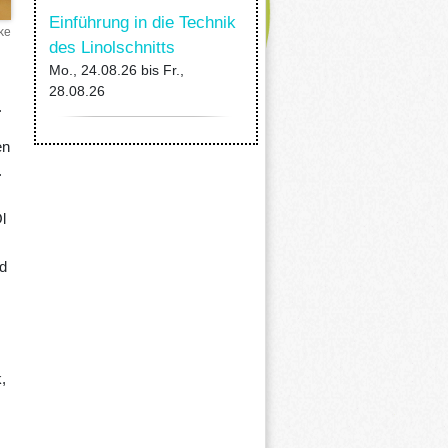
Einführung in die Technik
ke
des Linolschnitts
Mo., 24.08.26
bis
Fr.,
28.08.26
.
en
.
l
d
,