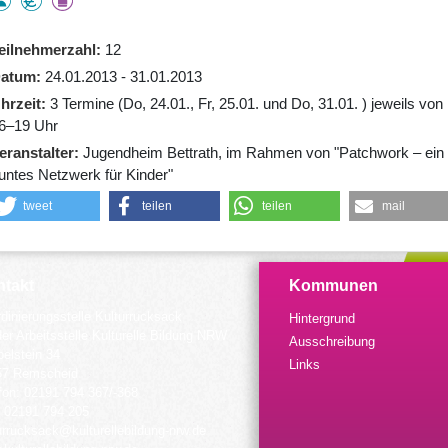
eilnehmerzahl
12
atum
24.01.2013 - 31.01.2013
hrzeit
3 Termine (Do, 24.01., Fr, 25.01. und Do, 31.01. ) jeweils von
6–19 Uhr
eranstalter
Jugendheim Bettrath, im Rahmen von "Patchwork – ein
untes Netzwerk für Kinder"
tweet
teilen
teilen
mail
takt
Kommunen
dinierungsstelle Kulturrucksack
Hintergrund
der Arbeitsstelle Kulturelle Bildung NRW
Ausschreibung
elstein 34
Links
57 Remscheid
fon: 02191 794 367/-368
 02191 794 205
urrucksack@kulturellebildung-nrw.de