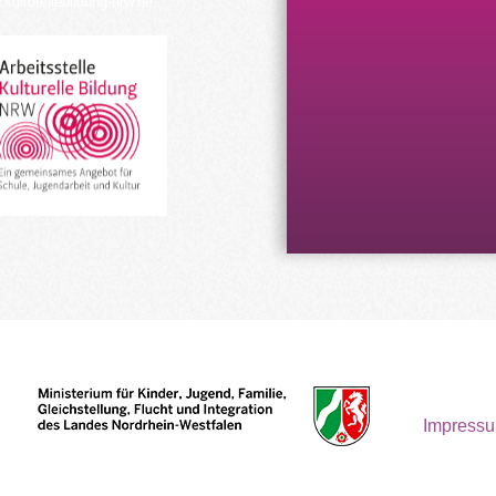
kulturellebildung-nrw.de
Impress