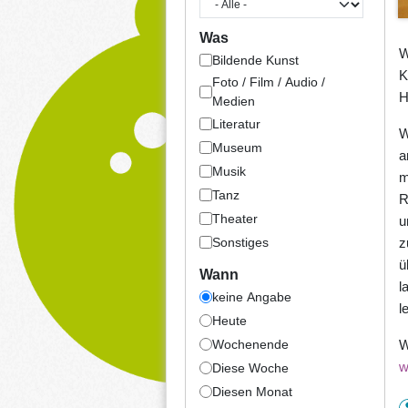
Was
W
Bildende Kunst
K
Foto / Film / Audio /
H
Medien
Literatur
W
Museum
a
Musik
m
Tanz
R
Theater
u
Sonstiges
z
ü
Wann
l
keine Angabe
l
Heute
Wochenende
W
w
Diese Woche
Diesen Monat