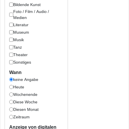
Bildende Kunst
Foto / Film / Audio /
Medien
Literatur
Museum
Musik
Tanz
Theater
Sonstiges
Wann
keine Angabe
Heute
Wochenende
Diese Woche
Diesen Monat
Zeitraum
Anzeige von digitalen