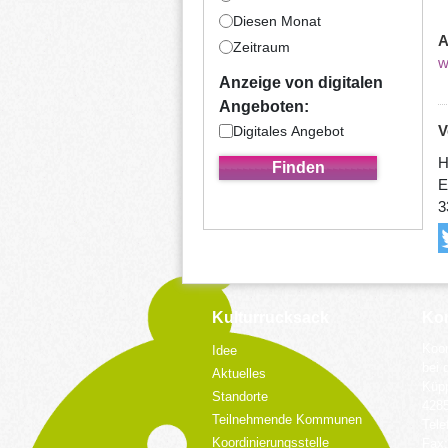
Diesen Monat
A
Zeitraum
w
Anzeige von digitalen
Angeboten:
V
Digitales Angebot
H
E
3
Kulturrucksack
Kon
Koor
Idee
bei 
Aktuelles
Küpp
Standorte
428
Teilnehmende Kommunen
Tele
Koordinierungsstelle
Fax: