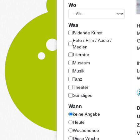
Wo
Was
H
Bildende Kunst
M
Foto / Film / Audio /
G
Medien
M
Literatur
Museum
I
L
Musik
W
Tanz
Theater
Sonstiges
Wann
D
keine Angabe
U
Heute
Z
Wochenende
V
Diese Woche