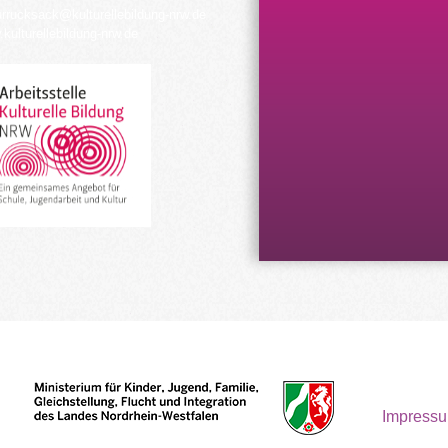
urrucksack@kulturellebildung-nrw.de
kulturellebildung-nrw.de
Impress