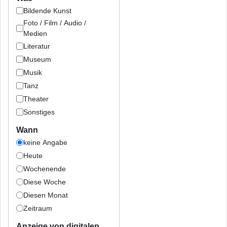
Bildende Kunst
Foto / Film / Audio /
Medien
Literatur
Museum
Musik
Tanz
Theater
Sonstiges
Wann
keine Angabe
Heute
Wochenende
Diese Woche
Diesen Monat
Zeitraum
Anzeige von digitalen