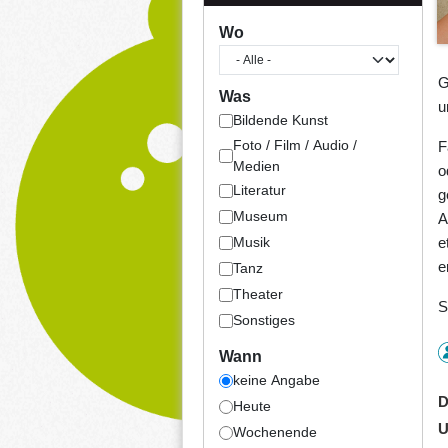
Wo
G
Was
u
Bildende Kunst
Foto / Film / Audio /
F
Medien
o
Literatur
g
Museum
A
e
Musik
e
Tanz
Theater
S
Sonstiges
Wann
keine Angabe
D
Heute
U
Wochenende