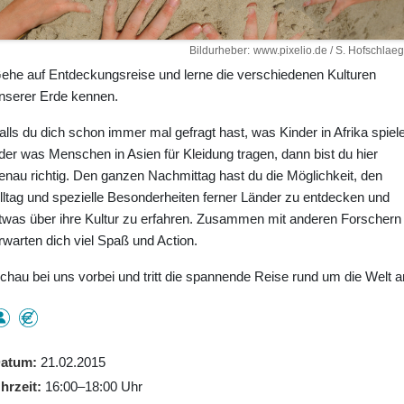
Bildurheber
www.pixelio.de / S. Hofschlaeg
ehe auf Entdeckungsreise und lerne die verschiedenen Kulturen
nserer Erde kennen.
alls du dich schon immer mal gefragt hast, was Kinder in Afrika spiel
der was Menschen in Asien für Kleidung tragen, dann bist du hier
enau richtig. Den ganzen Nachmittag hast du die Möglichkeit, den
lltag und spezielle Besonderheiten ferner Länder zu entdecken und
twas über ihre Kultur zu erfahren. Zusammen mit anderen Forschern
rwarten dich viel Spaß und Action.
chau bei uns vorbei und tritt die spannende Reise rund um die Welt a
atum
21.02.2015
hrzeit
16:00–18:00 Uhr