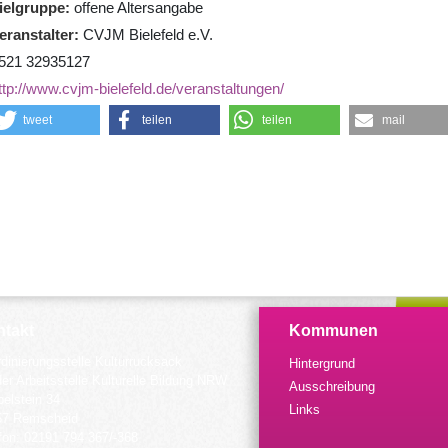
ielgruppe
offene Altersangabe
eranstalter
CVJM Bielefeld e.V.
521 32935127
ttp://www.cvjm-bielefeld.de/veranstaltungen/
tweet
teilen
teilen
mail
takt
Kommunen
dinierungsstelle Kulturrucksack
Hintergrund
der Arbeitsstelle Kulturelle Bildung NRW
Ausschreibung
elstein 34
Links
57 Remscheid
fon: 02191 794 367/-368