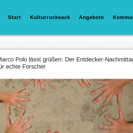
Hauptnavigation
Start
Kulturrucksack
Angebote
Kommu
arco Polo lässt grüßen: Der Entdecker-Nachmitta
ür echte Forscher