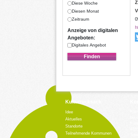
Z
Diese Woche
V
Diesen Monat
0
Zeitraum
h
Anzeige von digitalen
Angeboten:
Digitales Angebot
Kulturrucksack
Kon
Koor
Idee
bei 
Aktuelles
Küpp
Standorte
428
Teilnehmende Kommunen
Tele