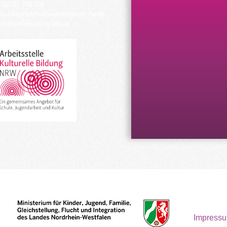
 02191 794 205
urrucksack@kulturellebildung-nrw.de
kulturellebildung-nrw.de
Impress