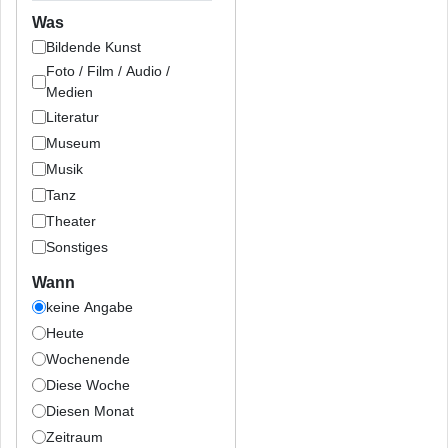
Was
Bildende Kunst
Foto / Film / Audio /
Medien
Literatur
Museum
Musik
Tanz
Theater
Sonstiges
Wann
keine Angabe
Heute
Wochenende
Diese Woche
Diesen Monat
Zeitraum