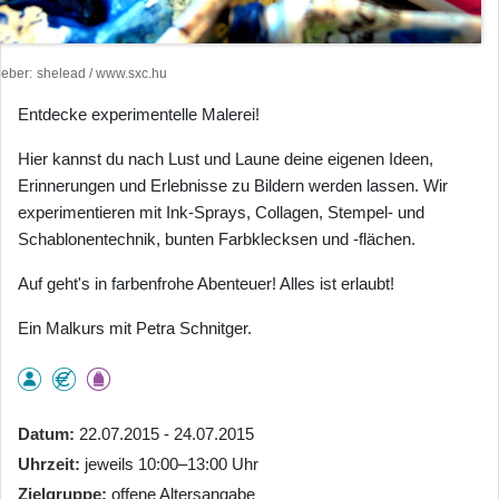
heber
shelead / www.sxc.hu
Entdecke experimentelle Malerei!
Hier kannst du nach Lust und Laune deine eigenen Ideen,
Erinnerungen und Erlebnisse zu Bildern werden lassen. Wir
experimentieren mit Ink-Sprays, Collagen, Stempel- und
Schablonentechnik, bunten Farbklecksen und -flächen.
Auf geht's in farbenfrohe Abenteuer! Alles ist erlaubt!
Ein Malkurs mit Petra Schnitger.
Datum
22.07.2015 - 24.07.2015
Uhrzeit
jeweils 10:00–13:00 Uhr
Zielgruppe
offene Altersangabe