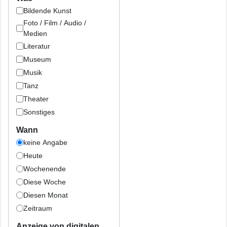
Bildende Kunst
Foto / Film / Audio /
Medien
Literatur
Museum
Musik
Tanz
Theater
Sonstiges
Wann
keine Angabe
Heute
Wochenende
Diese Woche
Diesen Monat
Zeitraum
Anzeige von digitalen