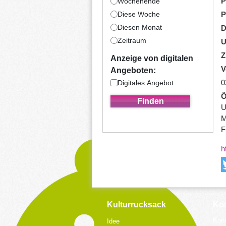
P
Wochenende
Diese Woche
P
Diesen Monat
D
Zeitraum
U
Z
Anzeige von digitalen
V
Angeboten:
0
Digitales Angebot
Ö
U
M
F
h
Kulturrucksack
Kon
Koor
Idee