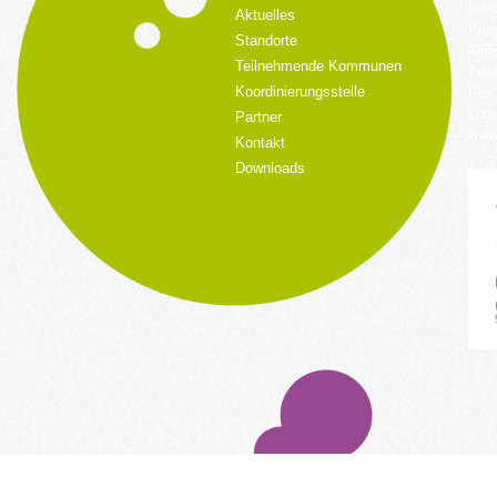
bei 
Aktuelles
Küpp
Standorte
428
Teilnehmende Kommunen
Tele
Koordinierungsstelle
Fax:
kult
Partner
www.
Kontakt
Downloads