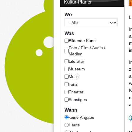
Kultur-Planer
Wo
L
I
Was
a
Bildende Kunst
m
Foto / Film / Audio /
i
Medien
Literatur
I
Museum
z
a
Musik
w
Tanz
K
Theater
m
Sonstiges
a
Wann
keine Angabe
Heute