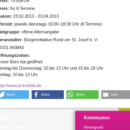
reis
75.00EUR
reis
für 8 Termine
atum
19.02.2013 - 23.04.2013
hrzeit
jeweils dienstags 16:00–18:30 Uhr (8 Termine)
ielgruppe
offene Altersangabe
eranstalter
Bürgerinitiative Rund um St. Josef e. V.
2151 843843
ffnungszeiten
nser Büro hat geöffnet:
ontag bis Donnerstag: 10 bis 13 Uhr und 15 bis 18 Uhr
reitag: 10 bis 13 Uhr
ttp://www.bi-krefeld.de
tweet
teilen
teilen
mail
takt
Kommunen
dinierungsstelle Kulturrucksack
Hintergrund