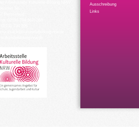
der Arbeitsstelle Kulturelle Bildung NRW
Ausschreibung
elstein 34
Links
57 Remscheid
fon: 02191 794 367/-368
 02191 794 205
urrucksack@kulturellebildung-nrw.de
kulturellebildung-nrw.de