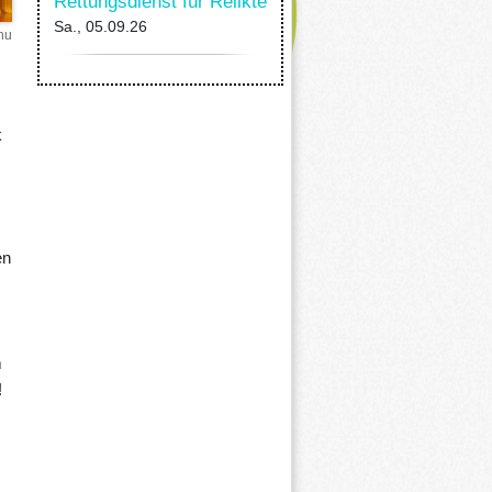
Rettungsdienst für Relikte
Sa., 05.09.26
hu
k
en
m
!