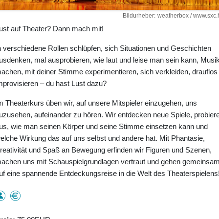
Bildurheber
weatherbox / www.sxc.
ust auf Theater? Dann mach mit!
n verschiedene Rollen schlüpfen, sich Situationen und Geschichten
usdenken, mal ausprobieren, wie laut und leise man sein kann, Musi
achen, mit deiner Stimme experimentieren, sich verkleiden, drauflos
mprovisieren – du hast Lust dazu?
m Theaterkurs üben wir, auf unsere Mitspieler einzugehen, uns
uzusehen, aufeinander zu hören. Wir entdecken neue Spiele, probier
us, wie man seinen Körper und seine Stimme einsetzen kann und
elche Wirkung das auf uns selbst und andere hat. Mit Phantasie,
reativität und Spaß an Bewegung erfinden wir Figuren und Szenen,
achen uns mit Schauspielgrundlagen vertraut und gehen gemeinsa
uf eine spannende Entdeckungsreise in die Welt des Theaterspielens