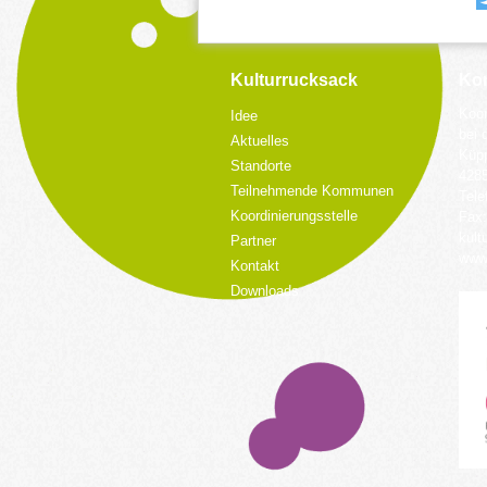
Kulturrucksack
Kon
Koor
Idee
bei 
Aktuelles
Küpp
Standorte
428
Teilnehmende Kommunen
Tele
Koordinierungsstelle
Fax:
kult
Partner
www.
Kontakt
Downloads