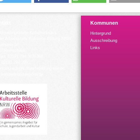
takt
Kommunen
dinierungsstelle Kulturrucksack
Hintergrund
der Arbeitsstelle Kulturelle Bildung NRW
Ausschreibung
elstein 34
Links
57 Remscheid
fon: 02191 794 367/-368
 02191 794 205
urrucksack@kulturellebildung-nrw.de
kulturellebildung-nrw.de