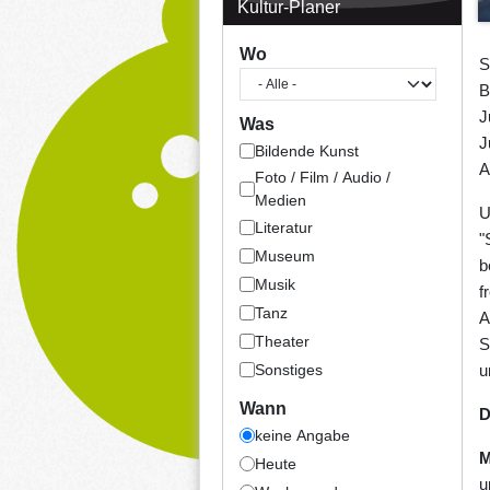
Kultur-Planer
Wo
S
B
J
Was
J
Bildende Kunst
A
Foto / Film / Audio /
Medien
U
Literatur
"
Museum
b
Musik
f
Tanz
A
Theater
S
Sonstiges
u
Wann
D
keine Angabe
M
Heute
u