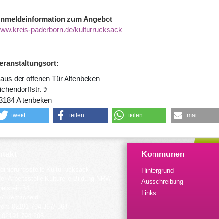
nmeldeinformation zum Angebot
ww.kreis-paderborn.de/kulturrucksack
eranstaltungsort:
aus der offenen Tür Altenbeken
ichendorffstr. 9
3184 Altenbeken
tweet
teilen
teilen
mail
takt
Kommunen
dinierungsstelle Kulturrucksack
Hintergrund
der Arbeitsstelle Kulturelle Bildung NRW
Ausschreibung
elstein 34
Links
57 Remscheid
fon: 02191 794 367/-368
 02191 794 205