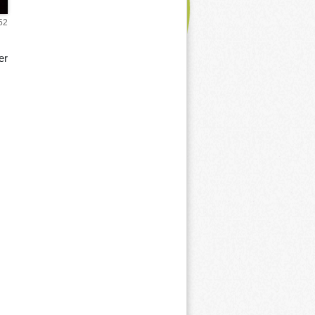
52
er