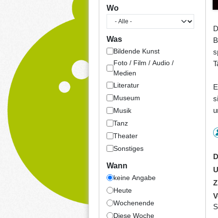
Wo
D
Was
B
Bildende Kunst
s
Foto / Film / Audio /
T
Medien
Literatur
E
Museum
s
u
Musik
Tanz
Theater
Sonstiges
D
Wann
U
keine Angabe
Z
Heute
V
Wochenende
S
Diese Woche