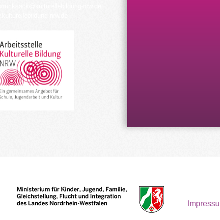
urrucksack@kulturellebildung-nrw.de
kulturellebildung-nrw.de
Impress