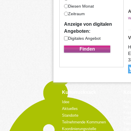
Diesen Monat
A
Zeitraum
w
Anzeige von digitalen
Angeboten:
V
Digitales Angebot
H
E
3
Kulturrucksack
Kon
Koor
Idee
bei 
Aktuelles
Küpp
Standorte
428
Teilnehmende Kommunen
Tele
Koordinierungsstelle
Fax: