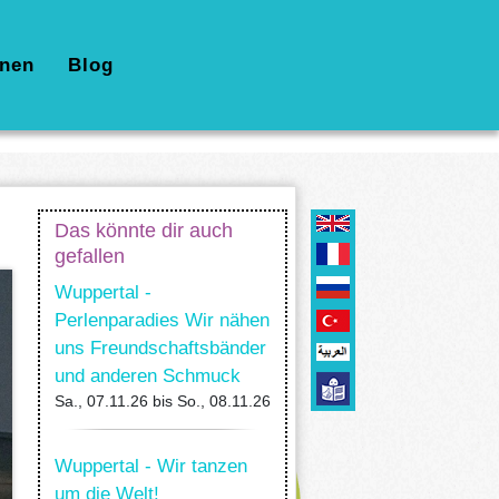
nen
Blog
Das könnte dir auch
gefallen
Wuppertal -
Perlenparadies Wir nähen
uns Freundschaftsbänder
und anderen Schmuck
Sa., 07.11.26
bis
So., 08.11.26
Wuppertal - Wir tanzen
um die Welt!