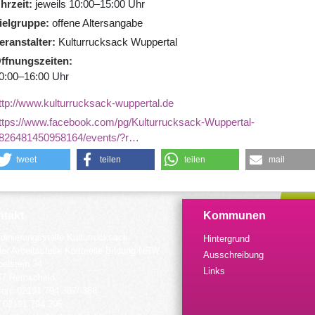
hrzeit
jeweils 10:00–15:00 Uhr
ielgruppe
offene Altersangabe
eranstalter
Kulturrucksack Wuppertal
ffnungszeiten
0:00–16:00 Uhr
ttp://www.kulturrucksack-wuppertal.de
ttps://www.facebook.com/pg/Kulturrucksack-Wuppertal-
826481450958164/events/?r…
tweet
teilen
teilen
mail
takt
Kommunen
dinierungsstelle Kulturrucksack
Hintergrund
der Arbeitsstelle Kulturelle Bildung NRW
Ausschreibung
elstein 34
Links
57 Remscheid
fon: 02191 794 367/-368
 02191 794 205