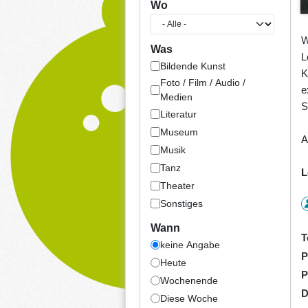
Wo
W
Was
L
Bildende Kunst
K
Foto / Film / Audio /
e
Medien
S
Literatur
Museum
A
Musik
Tanz
L
Theater
Sonstiges
Wann
T
keine Angabe
P
Heute
P
Wochenende
D
Diese Woche