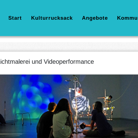
Hauptnavigation
Start
Kulturrucksack
Angebote
Kommu
ichtmalerei und Videoperformance