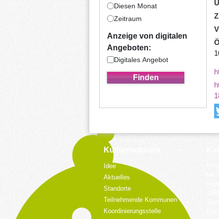
U
Diesen Monat
Z
Zeitraum
V
Anzeige von digitalen
Ö
Angeboten:
1
Digitales Angebot
h
h
1
Kulturrucksack
Kon
Koor
Idee
bei 
Aktuelles
Küpp
Standorte
428
Teilnehmende Kommunen
Tele
Koordinierungsstelle
Fax: