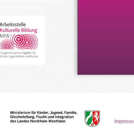
urrucksack@kulturellebildung-nrw.de
kulturellebildung-nrw.de
Impress