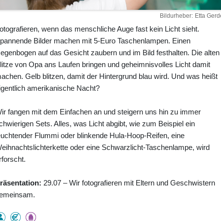
Bildurheber
Etta Gerd
otografieren, wenn das menschliche Auge fast kein Licht sieht.
pannende Bilder machen mit 5-Euro Taschenlampen. Einen
egenbogen auf das Gesicht zaubern und im Bild festhalten. Die alten
litze von Opa ans Laufen bringen und geheimnisvolles Licht damit
achen. Gelb blitzen, damit der Hintergrund blau wird. Und was heißt
igentlich amerikanische Nacht?
ir fangen mit dem Einfachen an und steigern uns hin zu immer
chwierigen Sets. Alles, was Licht abgibt, wie zum Beispiel ein
euchtender Flummi oder blinkende Hula-Hoop-Reifen, eine
eihnachtslichterkette oder eine Schwarzlicht-Taschenlampe, wird
rforscht.
räsentation:
29.07 – Wir fotografieren mit Eltern und Geschwistern
emeinsam.