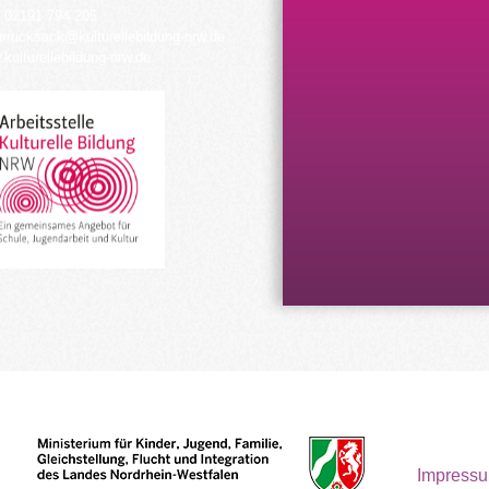
 02191 794 205
urrucksack@kulturellebildung-nrw.de
kulturellebildung-nrw.de
Impress