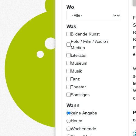
Wo
F
S
Was
R
Bildende Kunst
B
Foto / Film / Audio /
m
Medien
e
Literatur
Museum
W
Musik
s
Tanz
l
Theater
W
Sonstiges
e
Wann
P
keine Angabe
g
Heute
Wochenende