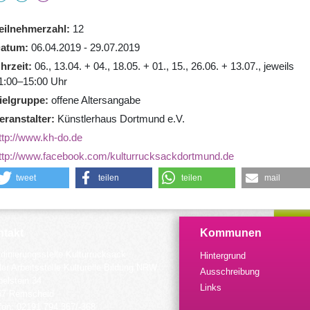
eilnehmerzahl
12
atum
06.04.2019 - 29.07.2019
hrzeit
06., 13.04. + 04., 18.05. + 01., 15., 26.06. + 13.07., jeweils
1:00–15:00 Uhr
ielgruppe
offene Altersangabe
eranstalter
Künstlerhaus Dortmund e.V.
ttp://www.kh-do.de
ttp://www.facebook.com/kulturrucksackdortmund.de
tweet
teilen
teilen
mail
takt
Kommunen
dinierungsstelle Kulturrucksack
Hintergrund
der Arbeitsstelle Kulturelle Bildung NRW
Ausschreibung
elstein 34
Links
57 Remscheid
fon: 02191 794 367/-368