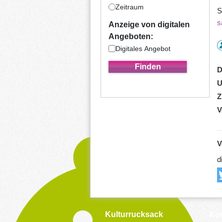
Zeitraum
S
s
Anzeige von digitalen
Angeboten:
Digitales Angebot
D
U
Z
V
V
d
Kulturrucksack
Kon