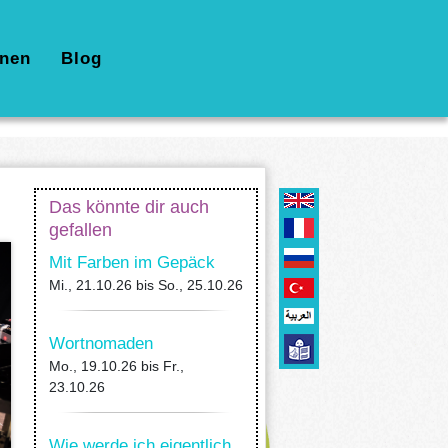
nen
Blog
Das könnte dir auch
gefallen
Mit Farben im Gepäck
Mi., 21.10.26
bis
So., 25.10.26
Wortnomaden
Mo., 19.10.26
bis
Fr.,
23.10.26
Wie werde ich eigentlich