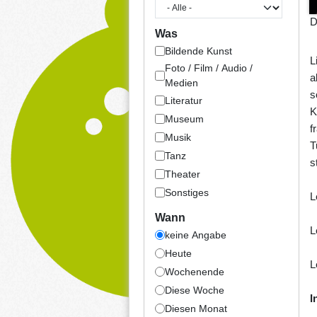
D
Was
Bildende Kunst
L
Foto / Film / Audio /
a
Medien
s
Literatur
K
Museum
f
Musik
T
Tanz
s
Theater
Sonstiges
L
Wann
L
keine Angabe
Heute
L
Wochenende
Diese Woche
I
Diesen Monat