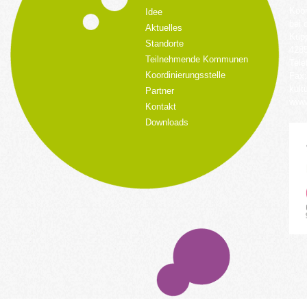
Koor
Idee
bei 
Aktuelles
Küpp
Standorte
428
Teilnehmende Kommunen
Tele
Koordinierungsstelle
Fax:
kult
Partner
www.
Kontakt
Downloads