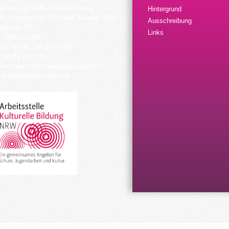
dinierungsstelle Kulturrucksack
Hintergrund
der Arbeitsstelle Kulturelle Bildung NRW
Ausschreibung
elstein 34
Links
57 Remscheid
fon: 02191 794 367/-368
 02191 794 205
urrucksack@kulturellebildung-nrw.de
kulturellebildung-nrw.de