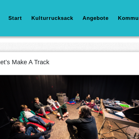
Hauptnavigation
Start
Kulturrucksack
Angebote
Kommu
et's Make A Track