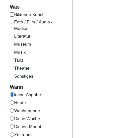
Was
Bildende Kunst
Foto / Film / Audio /
Medien
Literatur
Museum
Musik
Tanz
Theater
Sonstiges
Wann
keine Angabe
Heute
Wochenende
Diese Woche
Diesen Monat
Zeitraum