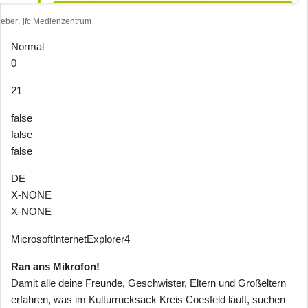
heber
jfc Medienzentrum
Normal
0
21
false
false
false
DE
X-NONE
X-NONE
MicrosoftInternetExplorer4
Ran ans Mikrofon!
Damit alle deine Freunde, Geschwister, Eltern und Großeltern
erfahren, was im Kulturrucksack Kreis Coesfeld läuft, suchen