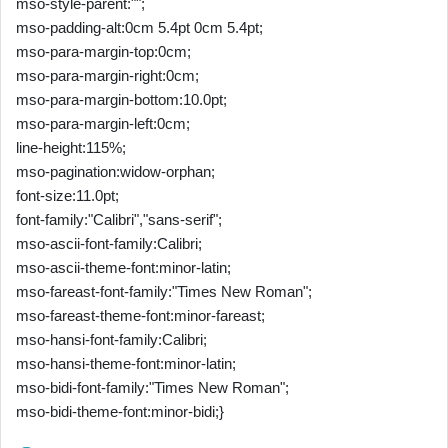
mso-style-parent:"";
mso-padding-alt:0cm 5.4pt 0cm 5.4pt;
mso-para-margin-top:0cm;
mso-para-margin-right:0cm;
mso-para-margin-bottom:10.0pt;
mso-para-margin-left:0cm;
line-height:115%;
mso-pagination:widow-orphan;
font-size:11.0pt;
font-family:"Calibri","sans-serif";
mso-ascii-font-family:Calibri;
mso-ascii-theme-font:minor-latin;
mso-fareast-font-family:"Times New Roman";
mso-fareast-theme-font:minor-fareast;
mso-hansi-font-family:Calibri;
mso-hansi-theme-font:minor-latin;
mso-bidi-font-family:"Times New Roman";
mso-bidi-theme-font:minor-bidi;}