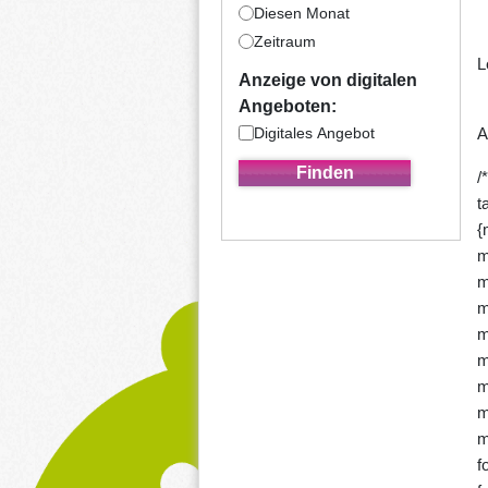
Diesen Monat
Zeitraum
L
Anzeige von digitalen
(
Angeboten:
Digitales Angebot
A
/
t
{
m
m
m
m
m
m
m
m
f