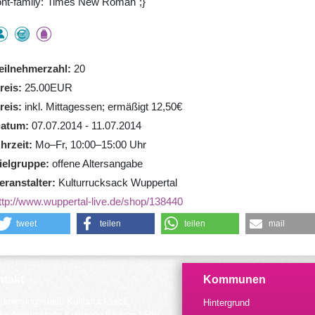
ont-family:"Times New Roman";}
eilnehmerzahl
20
reis
25.00EUR
reis
inkl. Mittagessen; ermäßigt 12,50€
atum
07.07.2014 - 11.07.2014
hrzeit
Mo–Fr, 10:00–15:00 Uhr
ielgruppe
offene Altersangabe
eranstalter
Kulturrucksack Wuppertal
ttp://www.wuppertal-live.de/shop/138440
tweet
teilen
teilen
mail
takt
Kommunen
dinierungsstelle Kulturrucksack
Hintergrund
der Arbeitsstelle Kulturelle Bildung NRW