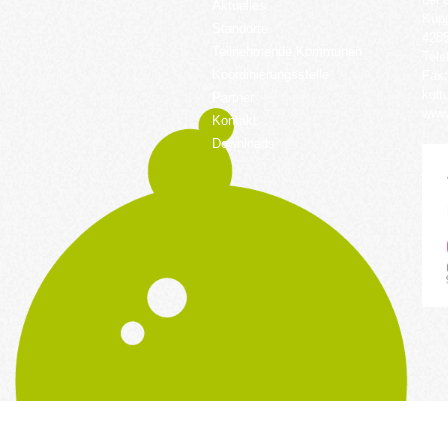
Aktuelles
Küpp
Standorte
428
Teilnehmende Kommunen
Tele
Koordinierungsstelle
Fax:
kult
Partner
www.
Kontakt
Downloads