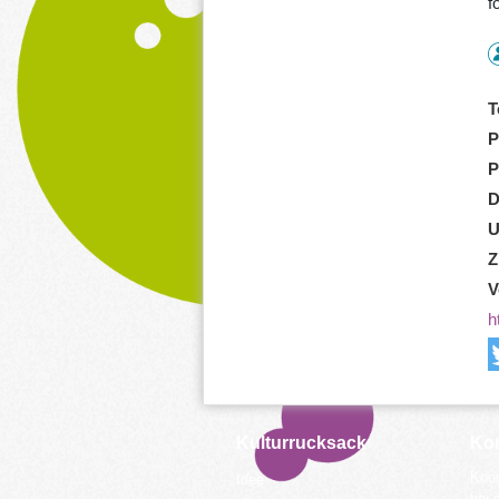
f
T
P
P
D
U
Z
V
h
Kulturrucksack
Kon
Koor
Idee
bei 