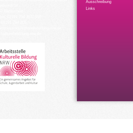
Ausschreibung
elstein 34
Links
57 Remscheid
fon: 02191 794 367/-368
 02191 794 205
urrucksack@kulturellebildung-nrw.de
kulturellebildung-nrw.de