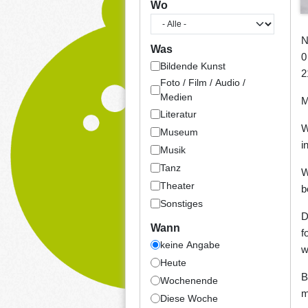
Wo
N
Was
0
Bildende Kunst
2
Foto / Film / Audio /
Medien
M
Literatur
W
Museum
i
Musik
Tanz
W
Theater
b
Sonstiges
D
Wann
f
keine Angabe
w
Heute
B
Wochenende
m
Diese Woche