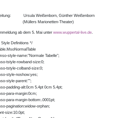
eitung: Ursula Weißenborn, Günther Weißenborn
Müllers Marionetten-Theater)
nmeldung ab dem 5. Mai unter
www.wuppertal-live.de
.
* Style Definitions */
able.MsoNormalTable
mso-style-name:"Normale Tabelle";
so-tstyle-rowband-size:0;
so-tstyle-colband-size:0;
so-style-noshow:yes;
so-style-parent:"";
so-padding-alt:0cm 5.4pt 0cm 5.4pt;
so-para-margin:0cm;
so-para-margin-bottom:.0001pt;
so-pagination:widow-orphan;
ont-size:10.0pt;