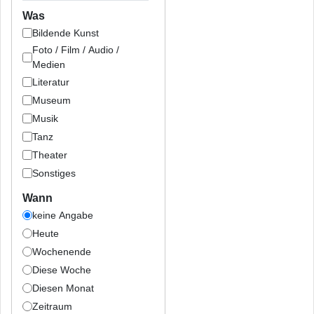
Was
Bildende Kunst
Foto / Film / Audio /
Medien
Literatur
Museum
Musik
Tanz
Theater
Sonstiges
Wann
keine Angabe
Heute
Wochenende
Diese Woche
Diesen Monat
Zeitraum