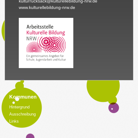
kulturrucksack@kulturellebildung-nrw.de
www.kulturellebildung-nrw.de
Kommunen
Hintergrund
Ausschreibung
Links