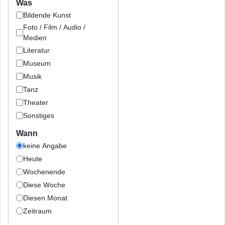
Was
Bildende Kunst
Foto / Film / Audio /
Medien
Literatur
Museum
Musik
Tanz
Theater
Sonstiges
Wann
keine Angabe
Heute
Wochenende
Diese Woche
Diesen Monat
Zeitraum