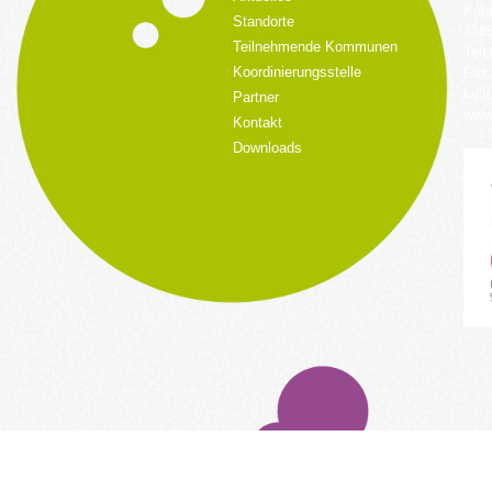
Küpp
Standorte
428
Teilnehmende Kommunen
Tele
Koordinierungsstelle
Fax:
kult
Partner
www.
Kontakt
Downloads