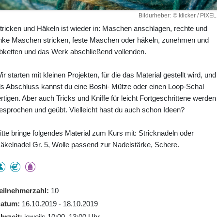
Bildurheber
© klicker / PIXEL
tricken und Häkeln ist wieder in: Maschen anschlagen, rechte und
inke Maschen stricken, feste Maschen oder häkeln, zunehmen und
bketten und das Werk abschließend vollenden.
ir starten mit kleinen Projekten, für die das Material gestellt wird, und
ls Abschluss kannst du eine Boshi- Mütze oder einen Loop-Schal
ertigen. Aber auch Tricks und Kniffe für leicht Fortgeschrittene werden
esprochen und geübt. Vielleicht hast du auch schon Ideen?
itte bringe folgendes Material zum Kurs mit: Stricknadeln oder
äkelnadel Gr. 5, Wolle passend zur Nadelstärke, Schere.
eilnehmerzahl
10
atum
16.10.2019 - 18.10.2019
hrzeit
jeweils 10:00–13:00 Uhr