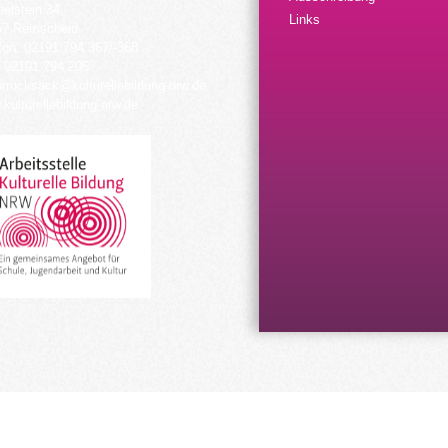
elstein 34
Links
57 Remscheid
fon: 02191 794 367/-368
 02191 794 205
urrucksack@kulturellebildung-nrw.de
kulturellebildung-nrw.de