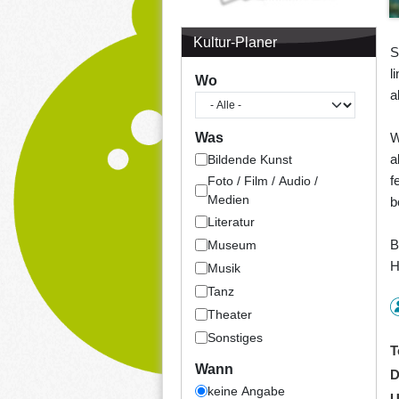
Kultur-Planer
S
l
Wo
a
W
Was
a
Bildende Kunst
f
Foto / Film / Audio /
Medien
b
Literatur
B
Museum
H
Musik
Tanz
Theater
Sonstiges
T
Wann
D
keine Angabe
U