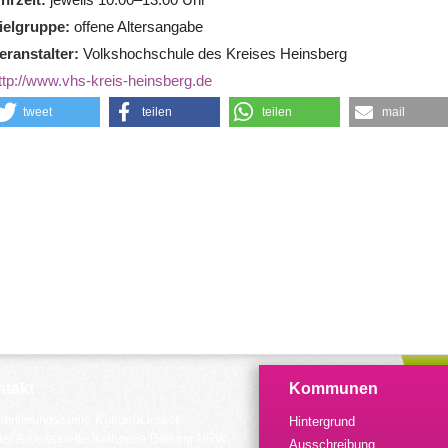
ielgruppe
offene Altersangabe
eranstalter
Volkshochschule des Kreises Heinsberg
ttp://www.vhs-kreis-heinsberg.de
tweet
teilen
teilen
mail
takt
Kommunen
dinierungsstelle Kulturrucksack
Hintergrund
der Arbeitsstelle Kulturelle Bildung NRW
Ausschreibung