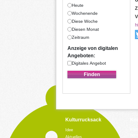
Heute
Z
Wochenende
V
Diese Woche
h
Diesen Monat
Zeitraum
Anzeige von digitalen
Angeboten:
Digitales Angebot
Kulturrucksack
Kon
Koor
Idee
bei 
Aktuelles