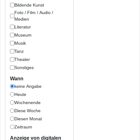
Bildende Kunst
Foto / Film / Audio /
Medien
Literatur
Museum
Musik
Tanz
Theater
Sonstiges
Wann
keine Angabe
Heute
Wochenende
Diese Woche
Diesen Monat
Zeitraum
Anzeige von digitalen