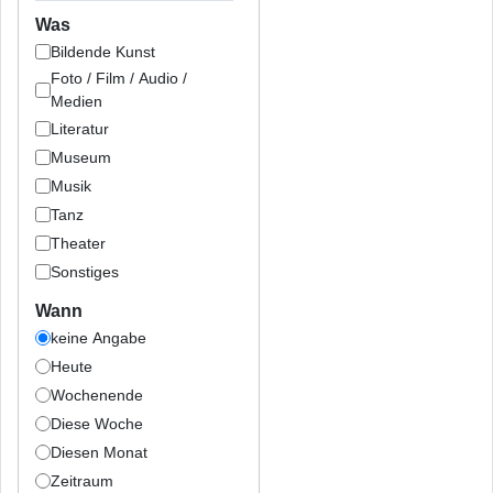
Was
Bildende Kunst
Foto / Film / Audio /
Medien
Literatur
Museum
Musik
Tanz
Theater
Sonstiges
Wann
keine Angabe
Heute
Wochenende
Diese Woche
Diesen Monat
Zeitraum