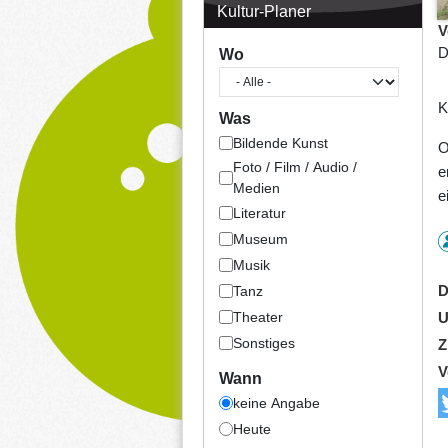
Kultur-Planer
V
D
Wo
K
Was
Bildende Kunst
O
Foto / Film / Audio /
e
Medien
e
Literatur
Museum
Musik
D
Tanz
Theater
U
Sonstiges
Z
V
Wann
keine Angabe
Heute