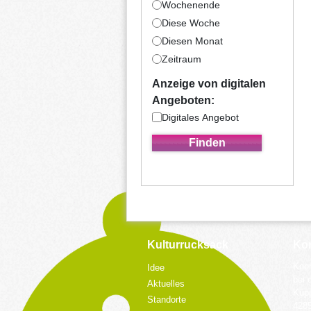
Wochenende
Diese Woche
Diesen Monat
Zeitraum
Anzeige von digitalen
Angeboten:
Digitales Angebot
Kulturrucksack
Kon
Koor
Idee
bei 
Aktuelles
Küpp
Standorte
428