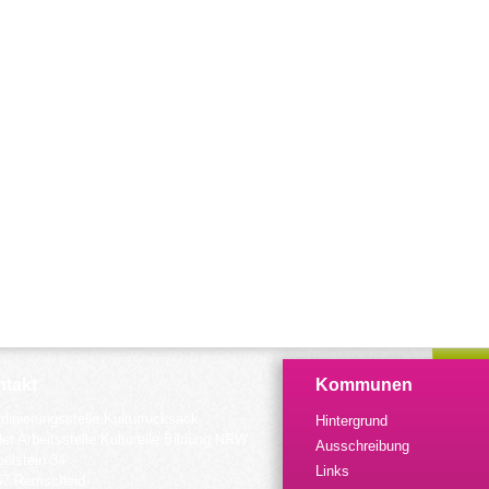
takt
Kommunen
dinierungsstelle Kulturrucksack
Hintergrund
der Arbeitsstelle Kulturelle Bildung NRW
Ausschreibung
elstein 34
Links
57 Remscheid