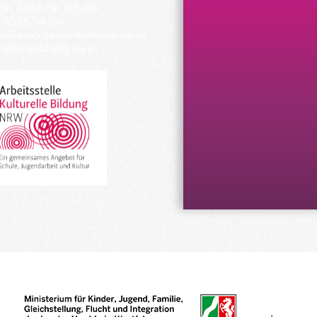
fon: 02191 794 367/-368
 02191 794 205
urrucksack@kulturellebildung-nrw.de
kulturellebildung-nrw.de