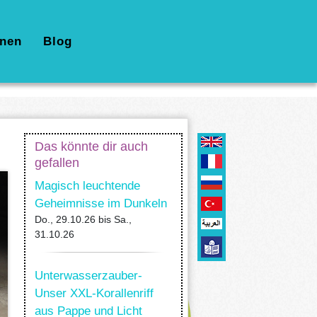
nen
Blog
Das könnte dir auch
gefallen
Magisch leuchtende
Geheimnisse im Dunkeln
Do., 29.10.26
bis
Sa.,
31.10.26
Unterwasserzauber-
Unser XXL-Korallenriff
aus Pappe und Licht