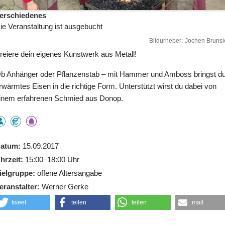
erschiedenes
ie Veranstaltung ist ausgebucht
Bildurheber
Jochen Brunsi
reiere dein eigenes Kunstwerk aus Metall!
b Anhänger oder Pflanzenstab – mit Hammer und Amboss bringst d
rwärmtes Eisen in die richtige Form. Unterstützt wirst du dabei von
inem erfahrenen Schmied aus Donop.
atum
15.09.2017
hrzeit
15:00–18:00 Uhr
ielgruppe
offene Altersangabe
eranstalter
Werner Gerke
tweet
teilen
teilen
mail