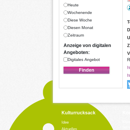
Heute
Wochenende
Diese Woche
T
Diesen Monat
D
Zeitraum
U
Z
Anzeige von digitalen
Angeboten:
V
Digitales Angebot
R
h
h
Kulturrucksack
Kon
Koor
Idee
bei 
Aktuelles