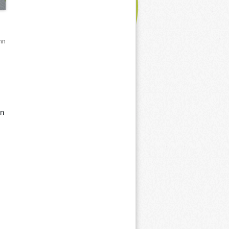
nn
en