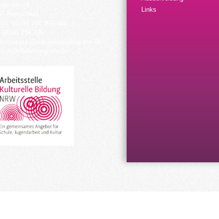
elstein 34
Links
57 Remscheid
fon: 02191 794 367/-368
 02191 794 205
urrucksack@kulturellebildung-nrw.de
kulturellebildung-nrw.de