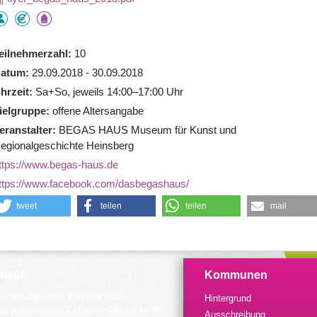
eilnehmerzahl
10
atum
29.09.2018 - 30.09.2018
hrzeit
Sa+So, jeweils 14:00–17:00 Uhr
ielgruppe
offene Altersangabe
eranstalter
BEGAS HAUS Museum für Kunst und
egionalgeschichte Heinsberg
ttps://www.begas-haus.de
ttps://www.facebook.com/dasbegashaus/
tweet
teilen
teilen
mail
takt
Kommunen
dinierungsstelle Kulturrucksack
Hintergrund
der Arbeitsstelle Kulturelle Bildung NRW
Ausschreibung