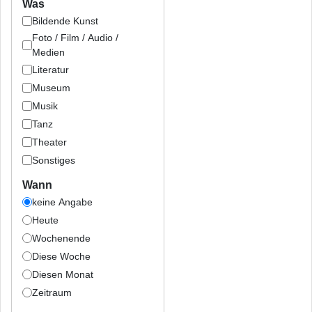
Was
Bildende Kunst
Foto / Film / Audio /
Medien
Literatur
Museum
Musik
Tanz
Theater
Sonstiges
Wann
keine Angabe
Heute
Wochenende
Diese Woche
Diesen Monat
Zeitraum