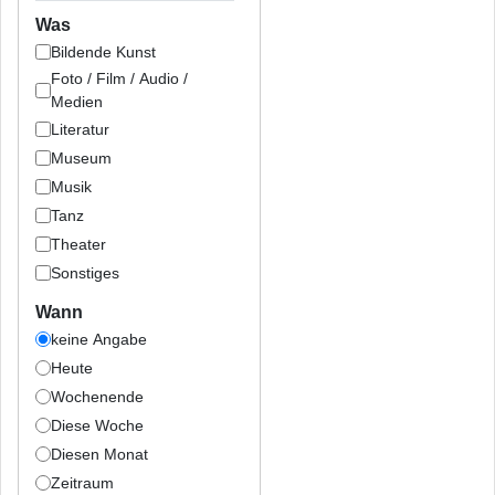
Was
Bildende Kunst
Foto / Film / Audio /
Medien
Literatur
Museum
Musik
Tanz
Theater
Sonstiges
Wann
keine Angabe
Heute
Wochenende
Diese Woche
Diesen Monat
Zeitraum