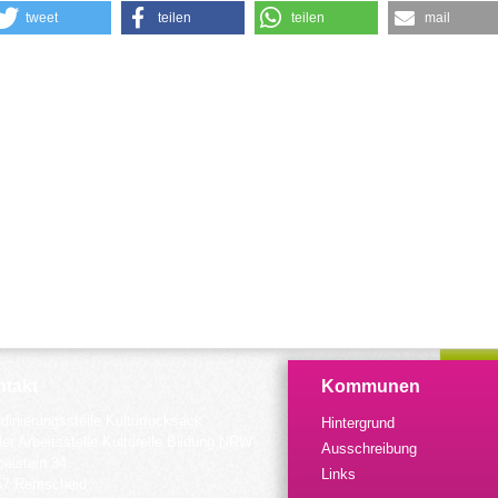
tweet
teilen
teilen
mail
takt
Kommunen
dinierungsstelle Kulturrucksack
Hintergrund
der Arbeitsstelle Kulturelle Bildung NRW
Ausschreibung
elstein 34
Links
57 Remscheid