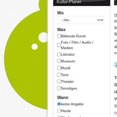
Kultur-Planer
Wo
D
P
M
Was
B
Bildende Kunst
e
Foto / Film / Audio /
ä
Medien
m
Literatur
Museum
Musik
Tanz
T
Theater
D
Sonstiges
U
Wann
V
keine Angabe
0
Heute
h