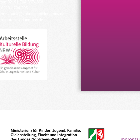
fon: 02191 794 367/-368
 02191 794 205
urrucksack@kulturellebildung-nrw.de
kulturellebildung-nrw.de
Impress