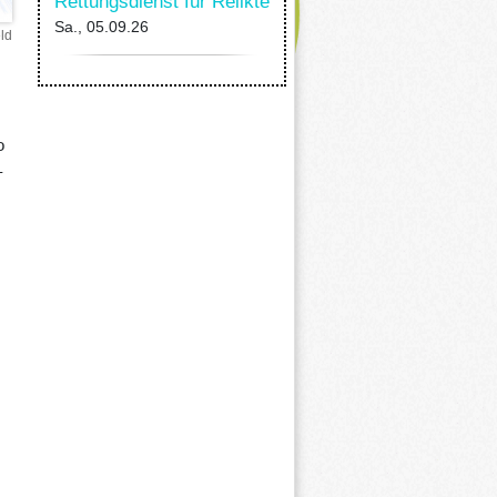
Rettungsdienst für Relikte
Sa., 05.09.26
ld
o
–