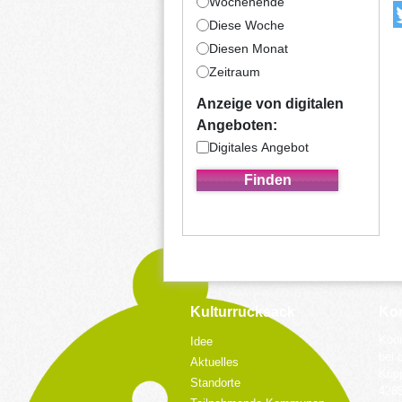
Wochenende
Diese Woche
Diesen Monat
Zeitraum
Anzeige von digitalen
Angeboten:
Digitales Angebot
Kulturrucksack
Kon
Koor
Idee
bei 
Aktuelles
Küpp
Standorte
428