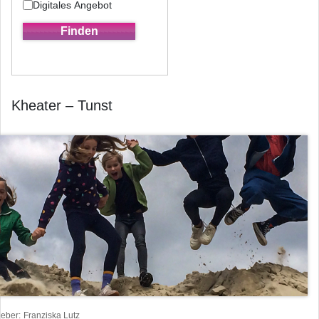
Digitales Angebot
Kheater – Tunst
heber
Franziska Lutz