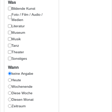
Was
Bildende Kunst
Foto / Film / Audio /
Medien
Literatur
Museum
Musik
Tanz
Theater
Sonstiges
Wann
keine Angabe
Heute
Wochenende
Diese Woche
Diesen Monat
Zeitraum